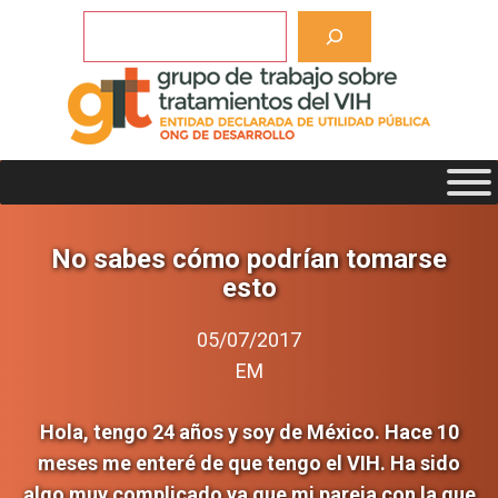
Saltar
Buscar
al
contenido
No sabes cómo podrían tomarse
esto
05/07/2017
EM
Hola, tengo 24 años y soy de México. Hace 10
meses me enteré de que tengo el VIH. Ha sido
algo muy complicado ya que mi pareja con la que