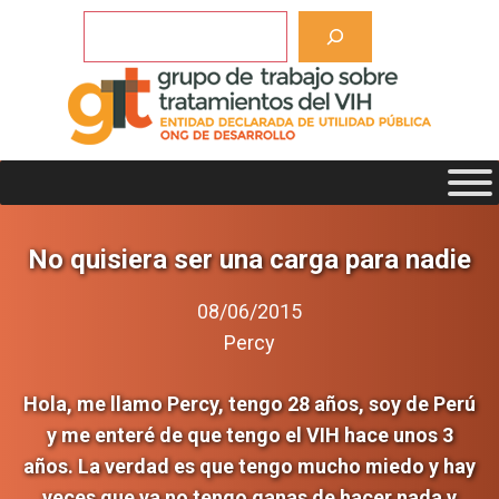
Saltar
Buscar
al
contenido
No quisiera ser una carga para nadie
08/06/2015
Percy
Hola, me llamo Percy, tengo 28 años, soy de Perú
y me enteré de que tengo el VIH hace unos 3
años. La verdad es que tengo mucho miedo y hay
veces que ya no tengo ganas de hacer nada y