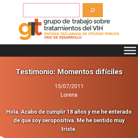
Saltar
Buscar
al
contenido
Testimonio: Momentos difíciles
15/07/2011
Lorena
Hola. Acabo de cumplir 18 años y me he enterado
de que soy seropositiva. Me he sentido muy
triste.