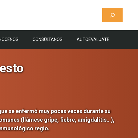
Buscar
NÓCENOS
CONSÚLTANOS
AUTOEVALÚATE
 esto
 que se enfermó muy pocas veces durante su
omunes (llámese gripe, fiebre, amigdalitis…),
inmunológico regio.