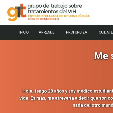
Saltar
al
contenido
INICIO
APRENDE
PROFUNDIZA
CUÍDATE
Me s
Hola, tengo 28 años y soy médico estudian
vida. Es más, me atrevería a decir que son c
nada del otro mund