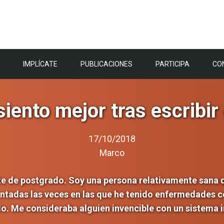
IMPLÍCATE
PUBLICACIONES
PARTICIPA
CO
iento mejor tras escribir
17/10/2018
Marco
te de postgrado. Soy una persona relativamente sana
ontadas las veces en las que he tenido enfermedades c
o. Me consideraba alguien invencible con un sistema 