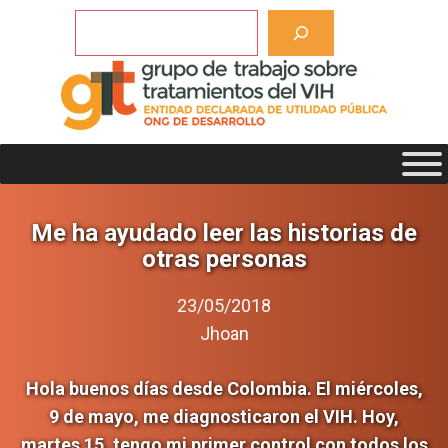
Saltar
Buscar
al
contenido
Me ha ayudado leer las historias de
otras personas
23/05/2018
Jhoan
Hola buenos días desde Colombia. El miércoles,
9 de mayo, me diagnosticaron el VIH. Hoy,
martes 15, tengo mi primer control con todos los