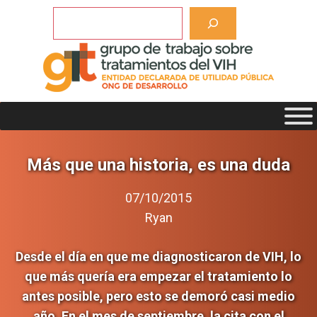
Saltar
Buscar
al
contenido
Más que una historia, es una duda
07/10/2015
Ryan
Desde el día en que me diagnosticaron de VIH, lo
que más quería era empezar el tratamiento lo
antes posible, pero esto se demoró casi medio
año. En el mes de septiembre, la cita con el