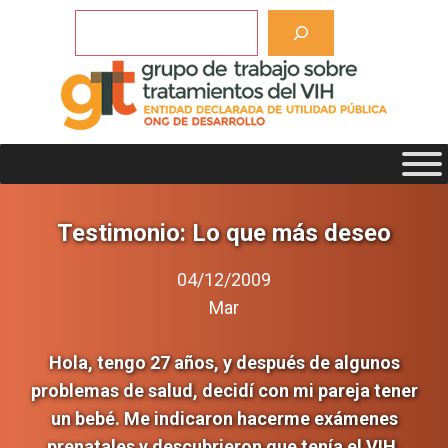
Saltar
Buscar
al
contenido
Testimonio: Lo que más deseo
04/12/2009
Mar
Hola, tengo 27 años, y después de algunos
problemas de salud, decidí con mi pareja tener
un bebé. Me indicaron hacerme exámenes
prenatales y descubrieron que tenía el VIH.