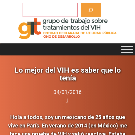
Saltar
Buscar
al
contenido
Lo mejor del VIH es saber que lo
tenía
04/01/2016
J.
Hola a todos, soy un mexicano de 25 años que
vive en París. En verano de 2014 (en México) me
hice una prueba de VIH y salió reactiva. Estaba