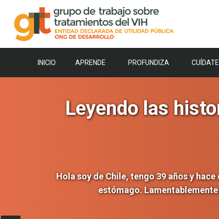
Saltar
al
contenido
INICIO
APRENDE
PROFUNDIZA
CUÍDATE
Leyendo las histo
Hola soy de Chile, tengo 39 años y hace
estómago. Lamentablemente la