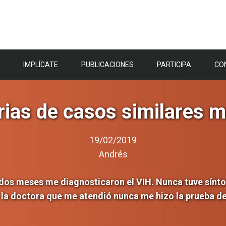
IMPLÍCATE
PUBLICACIONES
PARTICIPA
CO
rias de casos similares 
19/02/2019
Andrés
 dos meses me diagnosticaron el VIH. Nunca tuve sínt
 doctora que me atendió nunca me hizo la prueba de El