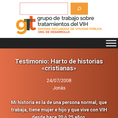
Saltar
Buscar
al
contenido
Testimonio: Harto de historias
«cristianas»
24/07/2008
Jonás
Mi historia es la de una persona normal, que
trabaja, tiene mujer e hijo y que vive con VIH
desde hace 20 ó 25 años.