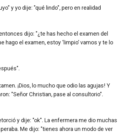
yo" y yo dije: "qué lindo", pero en realidad
ntonces dijo: "¿te has hecho el examen del
me hago el examen, estoy ‘limpio’ vamos y te lo
después".
amen. ¡Dios, lo mucho que odio las agujas! Y
on: "Señor Christian, pase al consultorio".
orció y dije: "ok". La enfermera me dio muchas
speraba. Me dijo: "tienes ahora un modo de ver