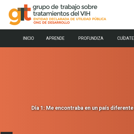
Saltar
al
contenido
INICIO
APRENDE
PROFUNDIZA
CUÍDATE
Día 1: Me encontraba en un país diferente