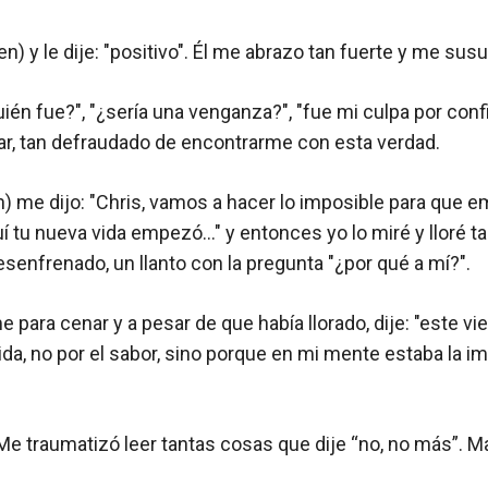
en) y le dije: "positivo". Él me abrazo tan fuerte y me susurr
ién fue?", "¿sería una venganza?", "fue mi culpa por conf
orar, tan defraudado de encontrarme con esta verdad.
) me dijo: "Chris, vamos a hacer lo imposible para que 
aquí tu nueva vida empezó…" y entonces yo lo miré y lloré
senfrenado, un llanto con la pregunta "¿por qué a mí?".
para cenar y a pesar de que había llorado, dije: "este vi
da, no por el sabor, sino porque en mi mente estaba la im
. Me traumatizó leer tantas cosas que dije “no, no más”.