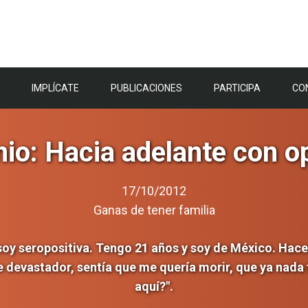
IMPLÍCATE
PUBLICACIONES
PARTICIPA
CO
io: Hacia adelante con 
17/10/2012
Ganas de tener familia
soy seropositiva. Tengo 21 años y soy de México. Hace 
e devastador, sentía que me quería morir, que ya nada
aquí?".