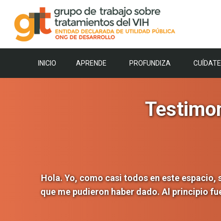
Saltar
al
contenido
INICIO
APRENDE
PROFUNDIZA
CUÍDATE
Testimon
Hola. Yo, como casi todos en este espacio, 
que me pudieron haber dado. Al principio fu