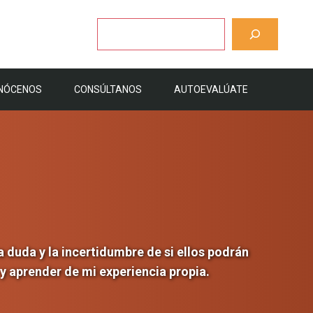
Buscar
NÓCENOS
CONSÚLTANOS
AUTOEVALÚATE
 duda y la incertidumbre de si ellos podrán
 y aprender de mi experiencia propia.