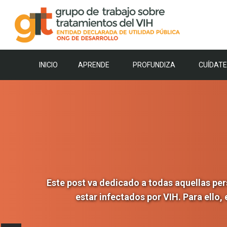
Saltar
al
contenido
INICIO
APRENDE
PROFUNDIZA
CUÍDATE
Este post va dedicado a todas aquellas per
estar infectados por VIH. Para ello,