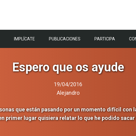
IMPLÍCATE
PUBLICACIONES
PARTICIPA
CO
Espero que os ayude
19/04/2016
Alejandro
sonas que están pasando por un momento difícil con la
 en primer lugar quisiera relatar lo que he podido sacar