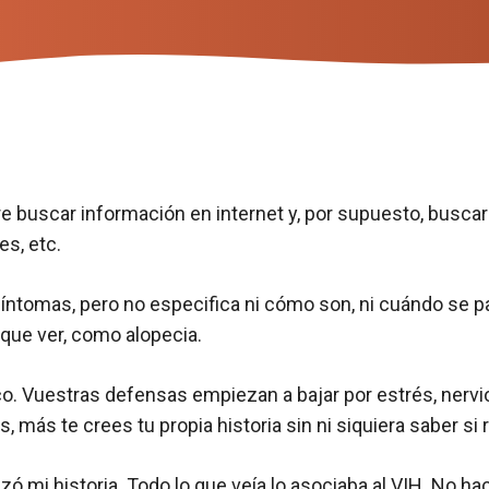
re buscar información en internet y, por supuesto, buscar
es, etc.
síntomas, pero no especifica ni cómo son, ni cuándo se pa
que ver, como alopecia.
ico. Vuestras defensas empiezan a bajar por estrés, ner
más te crees tu propia historia sin ni siquiera saber si
ó mi historia. Todo lo que veía lo asociaba al
VIH
. No ha