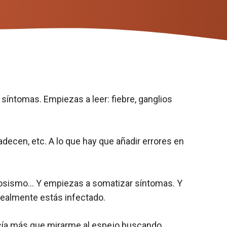
 síntomas. Empiezas a leer: fiebre, ganglios
decen, etc. A lo que hay que añadir errores en
viosismo… Y empiezas a somatizar síntomas. Y
 realmente estás infectado.
cía más que mirarme al espejo buscando