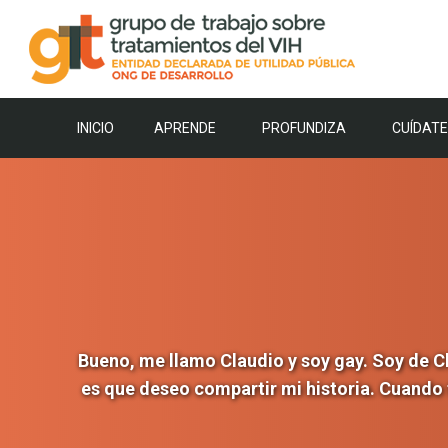
Saltar
al
contenido
INICIO
APRENDE
PROFUNDIZA
CUÍDATE
Bueno, me llamo Claudio y soy gay. Soy de C
es que deseo compartir mi historia. Cuando t