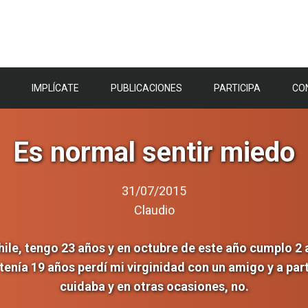
IMPLÍCATE
PUBLICACIONES
PARTICIPA
CO
Es normal sentir miedo
31/07/2015
Claudio
hile, tengo 23 años y en octubre de este año cumplo 2 
enía 19 años perdí mi virginidad con un amigo y a par
cuidaba y en otras ocasiones, no.