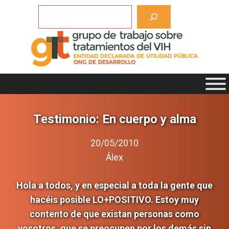
Saltar
Buscar
al
contenido
Testimonio: En cuerpo y alma
20/05/2010
Álex
Hola a todos, y en especial a toda la gente que
hacéis posible LO+POSITIVO. Estoy muy
contento de que existan personas como
vosotros, que se preocupen por los demás sin