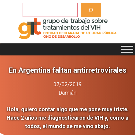
Saltar
Buscar
al
contenido
En Argentina faltan antirretrovirales
07/02/2019
Damián
Hola, quiero contar algo que me pone muy triste.
Hace 2 años me diagnosticaron de VIH y, como a
todos, el mundo se me vino abajo.