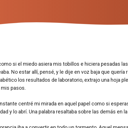
 como si el miedo asiera mis tobillos e hiciera pesadas la
aba. No estar allí, pensé, y le dije en voz baja que que
bético los resultados de laboratorio, extrajo una hoja ple
a mis pasos.
 instante centré mi mirada en aquel papel como si espera
dad y lo abrí. Una palabra resaltaba sobre las demás en l
orancia iba a convertir en todo un tormento. Aquel mensa