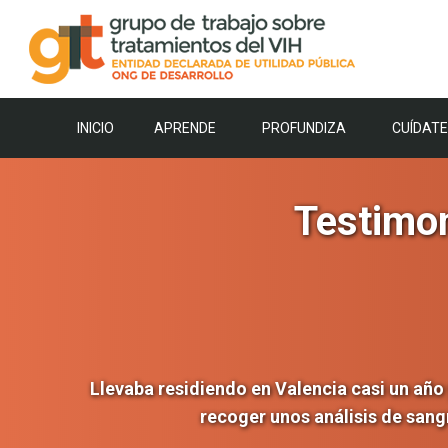
Saltar
al
contenido
INICIO
APRENDE
PROFUNDIZA
CUÍDATE
Testimon
Llevaba residiendo en Valencia casi un año y
recoger unos análisis de sangr