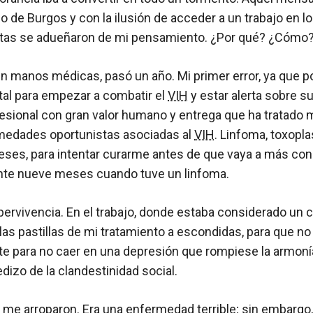
ado de Burgos y con la ilusión de acceder a un trabajo en 
guntas se adueñaron de mi pensamiento. ¿Por qué? ¿Cóm
 en manos médicas, pasó un año. Mi primer error, ya que
al para empezar a combatir el
VIH
y estar alerta sobre 
rofesional con gran valor humano y entrega que ha tratad
rmedades oportunistas asociadas al
VIH
. Linfoma, toxopla
ses, para intentar curarme antes de que vaya a más con
nte nueve meses cuando tuve un linfoma.
upervivencia. En el trabajo, donde estaba considerado un ch
 las pastillas de mi tratamiento a escondidas, para que n
 para no caer en una depresión que rompiese la armonía
dizo de la clandestinidad social.
 me arroparon. Era una enfermedad terrible; sin embargo,