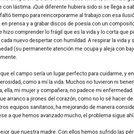
 con lástima. ¡Qué diferente hubiera sido si se llega a sa
faltó tiempo para reincorporarme al trabajo con esa ilus
ia en prensa y a grabar discos de poesía con un composit
e hizo comprender lo frágil que es la vida y lo corta que p
 cada nuevo despertar con humildad. A respirar la vida y
edad (su permanente atención me ocupa y aleja con ba
tamente.
ue el campo sería un lugar perfecto para cuidarme, y en 
osidad, como a mí la vida. Muchos no tuvieron ni tiene
a, ella, mi mujer y compañera, no padece mi enfermedad. 
que arranco a jirones del corazón, como no lo sé hacer de
ros equipos sanitarios, ha mejorando de manera considera
ese a que hemos avanzado mucho, el problema sigue ahí
or que nuestra madre. Con ellos hemos sufrido las pérd