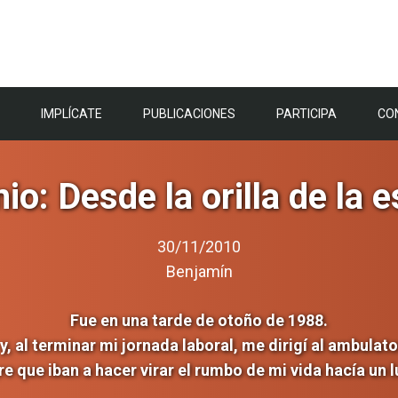
IMPLÍCATE
PUBLICACIONES
PARTICIPA
CO
io: Desde la orilla de la 
30/11/2010
Benjamín
Fue en una tarde de otoño de 1988.
, al terminar mi jornada laboral, me dirigí al ambulator
e que iban a hacer virar el rumbo de mi vida hacía un 