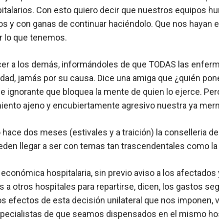
italarios. Con esto quiero decir que nuestros equipos 
vivos y con ganas de continuar haciéndolo. Que nos hayan
r lo que tenemos.
er a los demás, informándoles de que TODAS las enfer
ad, jamás por su causa. Dice una amiga que ¿quién pone 
 ignorante que bloquea la mente de quien lo ejerce. Per
ento ajeno y encubiertamente agresivo nuestra ya mer
ace dos meses (estivales y a traición) la conselleria de 
eden llegar a ser con temas tan trascendentales como la 
económica hospitalaria, sin previo aviso a los afectados 
a otros hospitales para repartirse, dicen, los gastos s
os efectos de esta decisión unilateral que nos imponen, 
pecialistas de que seamos dispensados en el mismo hos