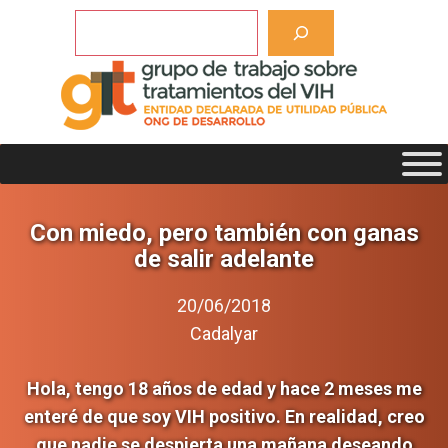
Saltar
Buscar
al
contenido
Con miedo, pero también con ganas
de salir adelante
20/06/2018
Cadalyar
Hola, tengo 18 años de edad y hace 2 meses me
enteré de que soy VIH positivo. En realidad, creo
que nadie se despierta una mañana deseando