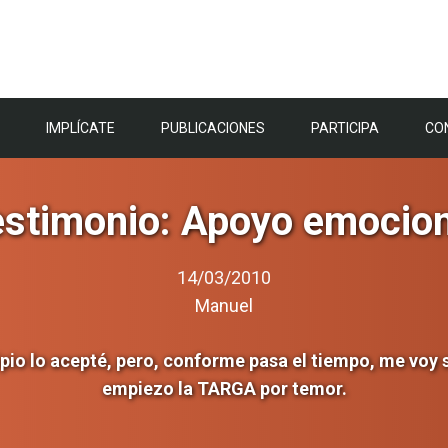
IMPLÍCATE
PUBLICACIONES
PARTICIPA
CO
estimonio: Apoyo emocion
14/03/2010
Manuel
ncipio lo acepté, pero, conforme pasa el tiempo, me voy
empiezo la TARGA por temor.