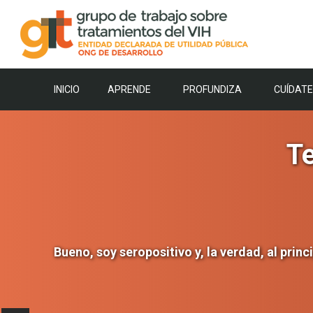
Saltar
al
contenido
INICIO
APRENDE
PROFUNDIZA
CUÍDATE
T
Bueno, soy seropositivo y, la verdad, al pri