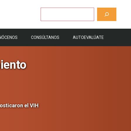
Buscar
NÓCENOS
CONSÚLTANOS
AUTOEVALÚATE
miento
sticaron el VIH