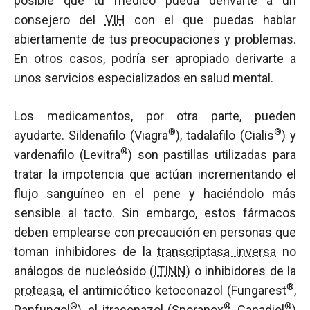
posible que tu médico pueda derivarte a un
consejero del
VIH
con el que puedas hablar
abiertamente de tus preocupaciones y problemas.
En otros casos, podría ser apropiado derivarte a
unos servicios especializados en salud mental.
Los medicamentos, por otra parte, pueden
®
®
ayudarte. Sildenafilo (Viagra
), tadalafilo (Cialis
) y
®
vardenafilo (Levitra
) son pastillas utilizadas para
tratar la impotencia que actúan incrementando el
flujo sanguíneo en el pene y haciéndolo más
sensible al tacto. Sin embargo, estos fármacos
deben emplearse con precaución en personas que
toman inhibidores de la
transcriptasa inversa
no
análogos de nucleósido (
ITINN
) o inhibidores de la
®
proteasa
, el antimicótico ketoconazol (Fungarest
,
®
®
®
Panfungol
), el itraconazol (Sporanox
, Canadiol
)