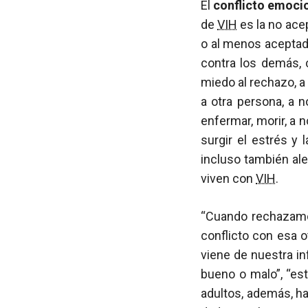
El
conflicto emoci
de
VIH
es la no ace
o al menos aceptada
contra los demás, 
miedo al rechazo, a 
a otra persona, a n
enfermar, morir, a 
surgir el estrés y
incluso también al
viven con
VIH
.
“Cuando rechazamo
conflicto con esa 
viene de nuestra in
bueno o malo”, “es
adultos, además, h