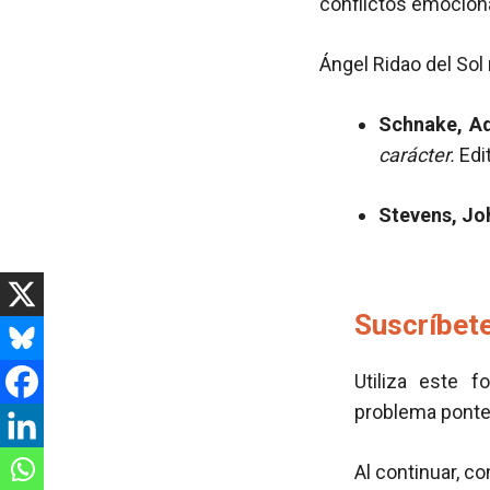
conflictos emocional
Ángel Ridao del Sol
Schnake, Ad
carácter.
Edi
Stevens, Jo
Suscríbete
Utiliza este f
problema pont
Al continuar, c