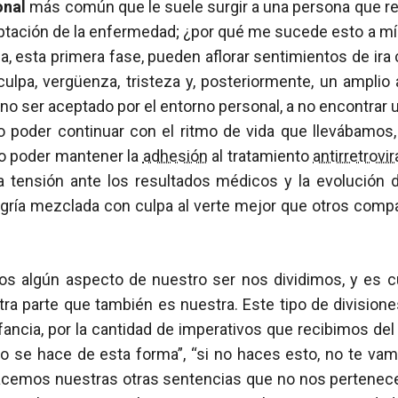
onal
más común que le suele surgir a una persona que re
ptación de la enfermedad; ¿por qué me sucede esto a mí
, esta primera fase, pueden aflorar sentimientos de ir
culpa, vergüenza, tristeza y, posteriormente, un amplio
no ser aceptado por el entorno personal, a no encontrar u
o poder continuar con el ritmo de vida que llevábamos, 
no poder mantener la
adhesión
al tratamiento
antirretrovir
 la tensión ante los resultados médicos y la evolución 
egría mezclada con culpa al verte mejor que otros com
s algún aspecto de nuestro ser nos dividimos, y es 
otra parte que también es nuestra. Este tipo de divisio
fancia, por la cantidad de imperativos que recibimos del 
to se hace de esta forma”, “si no haces esto, no te va
acemos nuestras otras sentencias que no nos pertenec