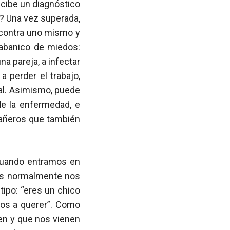
cibe un diagnóstico
? Una vez superada,
a contra uno mismo y
 abanico de miedos:
na pareja, a infectar
a perder el trabajo,
al
. Asimismo, puede
de la enfermedad, e
pañeros que también
cuando entramos en
nes normalmente nos
tipo: “eres un chico
mos a querer”. Como
en y que nos vienen