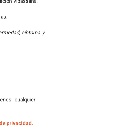
itación Vipassana.
ras:
ermedad, síntoma y
ienes cualquier
 de privacidad.