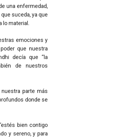
 de una enfermedad,
l que suceda, ya que
 lo material.
uestras emociones y
 poder que nuestra
dhi decía que “la
mbién de nuestros
 nuestra parte más
a profundos donde se
“estés bien contigo
ado y sereno, y para