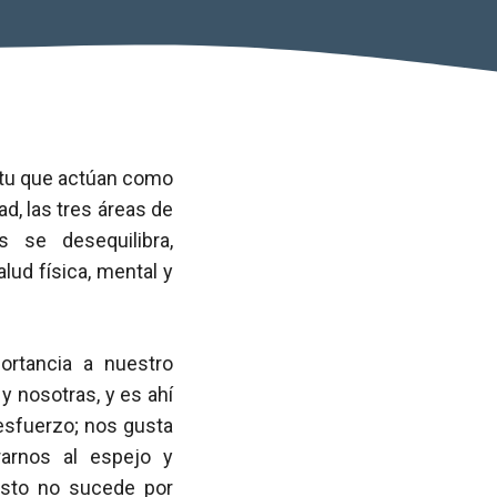
itu que actúan como
d, las tres áreas de
 se desequilibra,
lud física, mental y
rtancia a nuestro
 y nosotras, y es ahí
esfuerzo; nos gusta
irarnos al espejo y
esto no sucede por