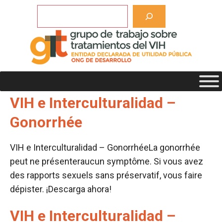
Saltar
Buscar
al
contenido
Etiqueta de descargas:
symptôme
VIH e Interculturalidad –
Gonorrhée
VIH e Interculturalidad – GonorrhéeLa gonorrhée
peut ne présenteraucun symptôme. Si vous avez
des rapports sexuels sans préservatif, vous faire
dépister. ¡Descarga ahora!
VIH e Interculturalidad –