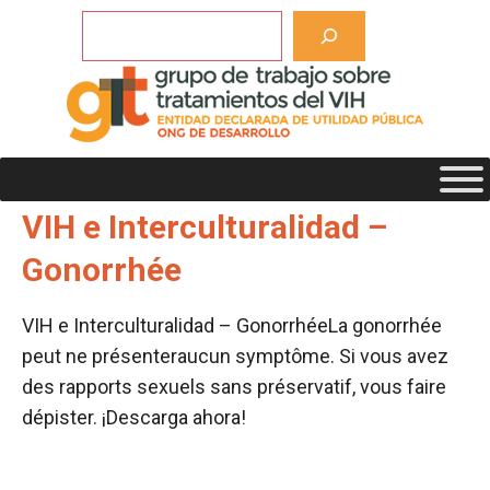
Saltar
Buscar
al
contenido
Etiqueta de descargas:
Gonorrhée
VIH e Interculturalidad –
Gonorrhée
VIH e Interculturalidad – GonorrhéeLa gonorrhée
peut ne présenteraucun symptôme. Si vous avez
des rapports sexuels sans préservatif, vous faire
dépister. ¡Descarga ahora!