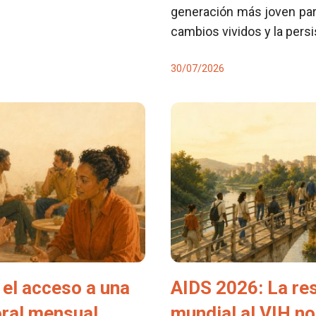
generación más joven para
cambios vividos y la pers
30/07/2026
el acceso a una
AIDS 2026: La re
oral mensual
mundial al VIH no