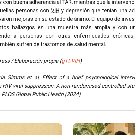
 con buena adherencia al TAR, mientras que la intervenc
quellas personas con
VIH
y depresión que tenían una adh
varon mejoras en su estado de ánimo. El equipo de inves
 estos hallazgos en una muestra más amplia y con 
uyendo a personas con otras enfermedades crónicas
ambién sufren de trastornos de salud mental.
ess / Elaboración propia (
gTt-VIH
)
ria Simms et al, Effect of a brief psychological inte
 HIV viral suppression: A non-randomised controlled stu
 PLOS Global Public Health (2024)