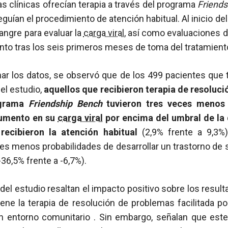
as clínicas ofrecían terapia a través del programa
Friend
guían el procedimiento de atención habitual. Al inicio del
sangre para evaluar la
carga viral
, así como evaluaciones d
nto tras los seis primeros meses de toma del tratamien
r los datos, se observó que de los 499 pacientes que 
del estudio,
aquellos que recibieron terapia de resoluc
ograma
Friendship Bench
tuvieron tres veces menos 
aumento en su
carga viral
por encima del umbral de la 
recibieron la atención habitual
(2,9% frente a 9,3%
es menos probabilidades de desarrollar un trastorno de
(-36,5% frente a -6,7%).
del estudio resaltan el impacto positivo sobre los resul
iene la terapia de resolución de problemas facilitada p
n entorno comunitario . Sin embargo, señalan que est