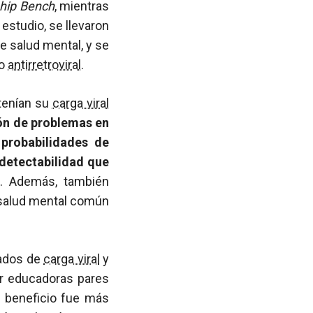
ship Bench
, mientras
 estudio, se llevaron
e salud mental, y se
to
antirretroviral
.
tenían su
carga viral
ión de problemas en
probabilidades de
detectabilidad que
). Además, también
 salud mental común
tados de
carga viral
y
or educadoras pares
e beneficio fue más