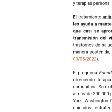
y terapias personal
El
tratamiento
antir
les ayuda a manten
que casi se apro
transmisión del v
trastornos de salud
manera sostenida,
03/05/2022
).
El programa
Friend
ofreciendo terapi
comunitaria. Su éxi
a más de 300.000 p
York, Washington 
ubicados estraté