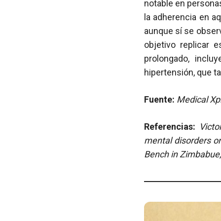
notable en personas
la adherencia en a
aunque sí se obser
objetivo replicar
prolongado, incl
hipertensión, que t
Fuente:
Medical Xpr
Referencias:
Victo
mental disorders on
Bench in Zimbabue,