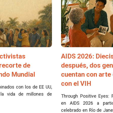
ctivistas
AIDS 2026: Dieci
 recorte de
después, dos ge
ondo Mundial
cuentan con arte 
con el VIH
inados con los de EE UU,
la vida de millones de
Through Positive Eyes: 
en AIDS 2026 a partici
celebrado en Río de Jane