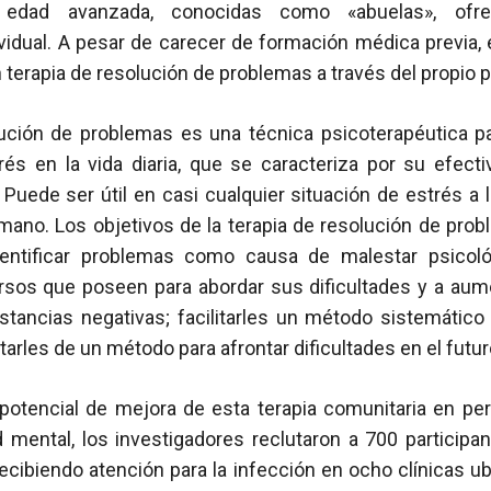
e edad avanzada, conocidas como «abuelas», ofr
vidual. A pesar de carecer de formación médica previa,
 terapia de resolución de problemas a través del propio 
lución de problemas es una técnica psicoterapéutica pa
és en la vida diaria, que se caracteriza por su efecti
. Puede ser útil en casi cualquier situación de estrés a
mano. Los objetivos de la terapia de resolución de prob
dentificar problemas como causa de malestar psicoló
rsos que poseen para abordar sus dificultades y a aum
nstancias negativas; facilitarles un método sistemátic
arles de un método para afrontar dificultades en el futur
 potencial de mejora de esta terapia comunitaria en p
d mental, los investigadores reclutaron a 700 particip
cibiendo atención para la infección en ocho clínicas ubi