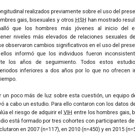
ngitudinal realizados previamente sobre el uso del preser
ombres gais, bisexuales y otros
HSH
han mostrado resul
halló que los hombres más jóvenes al inicio del e
tener niveles más elevados de relaciones sexuales d
se observaron cambios significativos en el uso del preserv
 ellos informó que los individuos fueron inconsisten
ante los años de seguimiento. Todos estos estudio
periodos inferiores a dos años por lo que no ofrecen 
tiempo.
jar un poco más de luz sobre esta cuestión, un equipo d
vó a cabo un estudio. Para ello contaron con los datos 
úa el riesgo de adquirir el
VIH
entre los hombres gais, 
dio está formado por tres cohortes con participantes d
clutaron en 2007 (n=117), en 2010 (n=450) y en 2015 (n=