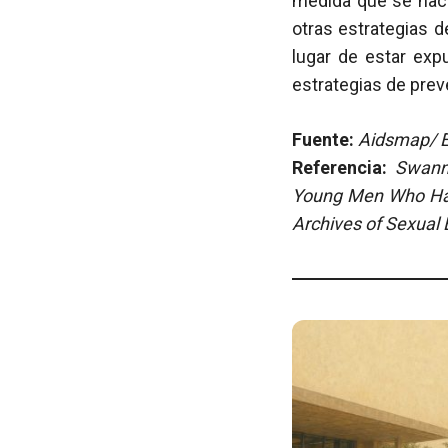
medida que se hace
otras estrategias 
lugar de estar exp
estrategias de prev
Fuente:
Aidsmap/ E
Referencia:
Swann
Young Men Who Have
Archives of Sexual 