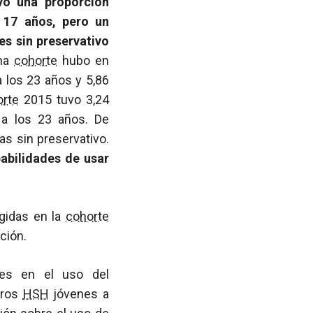
ó una proporción
s 17 años, pero un
es sin preservativo
cha
cohorte
hubo en
a los 23 años y 5,86
rte
2015 tuvo 3,24
 a los 23 años. De
as sin preservativo.
abilidades de usar
egidas en la
cohorte
ción.
tes en el uso del
tros
HSH
jóvenes a