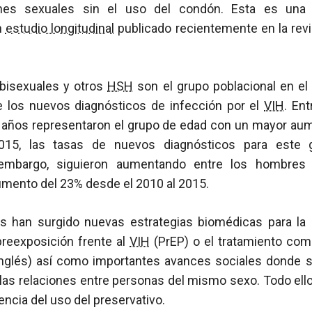
nes sexuales sin el uso del condón. Esta es una 
n
estudio longitudinal
publicado recientemente en la rev
bisexuales y otros
HSH
son el grupo poblacional en el
 los nuevos diagnósticos de infección por el
VIH
. En
 años representaron el grupo de edad con un mayor au
2015, las tasas de nuevos diagnósticos para este
in embargo, siguieron aumentando entre los hombre
umento del 23% desde el 2010 al 2015.
os han surgido nuevas estrategias biomédicas para la
preexposición frente al
VIH
(PrEP) o el tratamiento com
inglés) así como importantes avances sociales donde 
las relaciones entre personas del mismo sexo. Todo ello
encia del uso del preservativo.