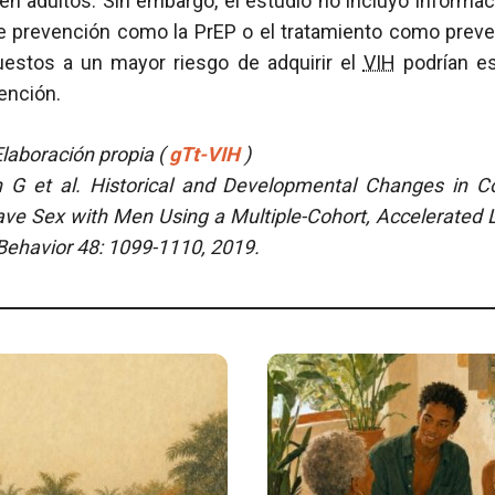
n adultos. Sin embargo, el estudio no incluyó informac
de prevención como la PrEP o el tratamiento como preve
uestos a un mayor riesgo de adquirir el
VIH
podrían es
ención.
laboración propia (
gTt-VIH
)
 G et al.
Historical and Developmental Changes in
 Sex with Men Using a Multiple-Cohort, Accelerated L
Behavior 48: 1099-1110, 2019.