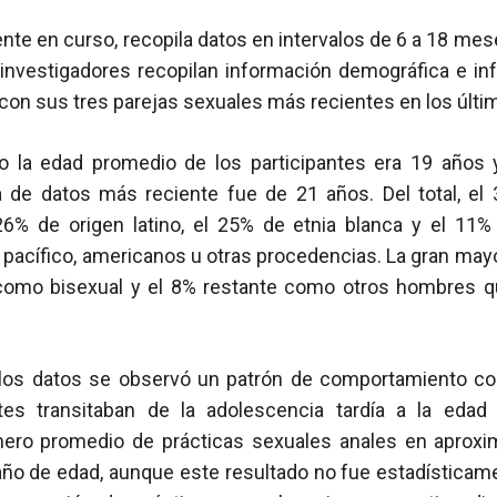
ente en curso, recopila datos en intervalos de 6 a 18 me
 investigadores recopilan información demográfica e in
con sus tres parejas sexuales más recientes en los últ
dio la edad promedio de los participantes era 19 años
a de datos más reciente fue de 21 años. Del total, el
26% de origen latino, el 25% de etnia blanca y el 11%
el pacífico, americanos u otras procedencias. La gran mayo
como bisexual y el 8% restante como otros hombres q
e los datos se observó un patrón de comportamiento c
tes transitaban de la adolescencia tardía a la edad 
ero promedio de prácticas sexuales anales en aprox
año de edad, aunque este resultado no fue estadísticamen