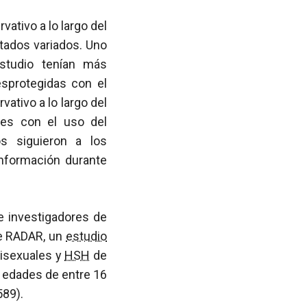
vativo a lo largo del
tados variados. Uno
studio tenían más
esprotegidas con el
ativo a lo largo del
tes con el uso del
s siguieron a los
información durante
e investigadores de
de RADAR, un
estudio
bisexuales y
HSH
de
e edades de entre 16
589).