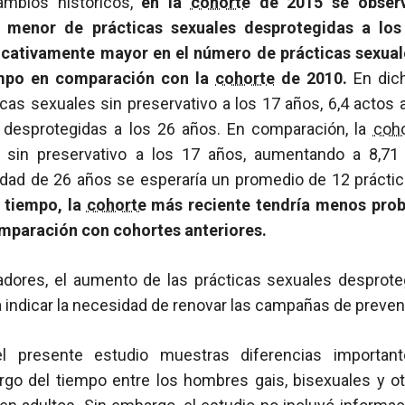
ambios históricos,
en la
cohorte
de 2015 se observ
e menor de prácticas sexuales desprotegidas a lo
icativamente mayor en el número de prácticas sexual
empo en comparación con la
cohorte
de 2010.
En di
cas sexuales sin preservativo a los 17 años, 6,4 actos 
 desprotegidas a los 26 años. En comparación, la
coho
s sin preservativo a los 17 años, aumentando a 8,71
 edad de 26 años se esperaría un promedio de 12 práctic
 tiempo, la
cohorte
más reciente tendría menos prob
omparación con cohortes anteriores.
adores, el aumento de las prácticas sexuales desprot
 indicar la necesidad de renovar las campañas de preven
el presente estudio muestras diferencias importan
largo del tiempo entre los hombres gais, bisexuales y o