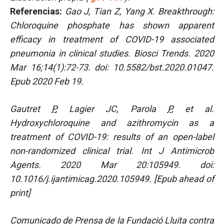
Referencias:
Gao J, Tian Z, Yang X. Breakthrough:
Chloroquine phosphate has shown apparent
efficacy in treatment of COVID-19 associated
pneumonia in clinical studies. Biosci Trends. 2020
Mar 16;14(1):72-73. doi: 10.5582/bst.2020.01047.
Epub 2020 Feb 19.
Gautret
P
, Lagier JC, Parola
P
, et al.
Hydroxychloroquine and azithromycin as a
treatment of COVID-19: results of an open-label
non-randomized clinical trial. Int J Antimicrob
Agents. 2020 Mar 20:105949. doi:
10.1016/j.ijantimicag.2020.105949.
[Epub ahead of
print]
Comunicado de Prensa de la Fundació Lluita contra