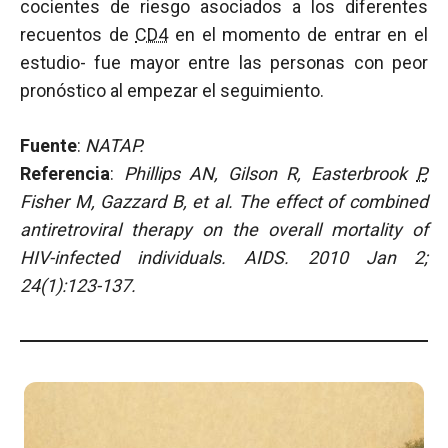
cocientes de riesgo asociados a los diferentes
recuentos de
CD4
en el momento de entrar en el
estudio- fue mayor entre las personas con peor
pronóstico al empezar el seguimiento.
Fuente
:
NATAP.
Referencia
:
Phillips AN, Gilson R, Easterbrook
P
,
Fisher M, Gazzard B, et al. The
effect
of
combined
antiretroviral
therapy
on
the
overall
mortality
of
HIV-infected
individuals.
AIDS. 2010 Jan 2;
24(1):123-137.