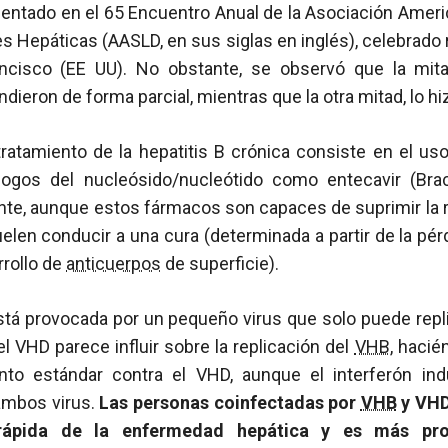
entado en el 65 Encuentro Anual de la Asociación Ameri
 Hepáticas (AASLD, en sus siglas en inglés), celebrado
ncisco (EE UU). No obstante, se observó que la mit
dieron de forma parcial, mientras que la otra mitad, lo hi
l tratamiento de la hepatitis B crónica consiste en el u
álogos del nucleósido/nucleótido como entecavir (Bra
nte, aunque estos fármacos son capaces de suprimir la re
uelen conducir a una cura (determinada a partir de la pér
rrollo de
anticuerpos
de superficie).
está provocada por un pequeño virus que solo puede rep
 el VHD parece influir sobre la replicación del
VHB
, hacié
ento estándar contra el VHD, aunque el interferón in
 ambos virus.
Las personas coinfectadas por
VHB
y VHD
rápida de la enfermedad hepática y es más pro