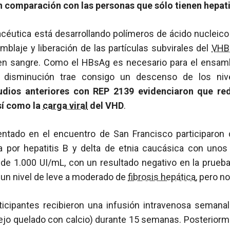
 comparación con las personas que sólo tienen hepati
éutica está desarrollando polímeros de ácido nucleico 
blaje y liberación de las partículas subvirales del
VHB
n sangre. Como el HBsAg es necesario para el ensambl
su disminución trae consigo un descenso de los ni
udios anteriores con REP 2139 evidenciaron que red
sí como la
carga viral
del VHD
.
entado en el encuentro de San Francisco participaron
 por hepatitis B y delta de etnia caucásica con unos
e 1.000 UI/mL, con un resultado negativo en la prueb
un nivel de leve a moderado de
fibrosis hepática
, pero n
articipantes recibieron una infusión intravenosa sema
jo quelado con calcio) durante 15 semanas. Posteriorme