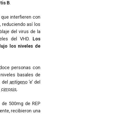
tis B
.
que interfieren con
, reduciendo así los
aje del virus de la
veles del VHD.
Los
ujo los niveles de
 doce personas con
 niveles basales de
a del
antígeno
‘e’ del
o
cirrosis
.
nal de 500mg de REP
nte, recibieron una