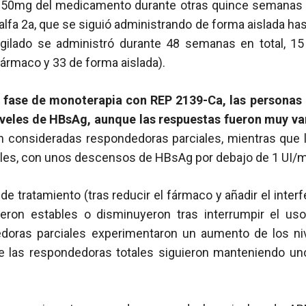
250mg del medicamento durante otras quince semanas 
 alfa 2a, que se siguió administrando de forma aislada ha
pegilado se administró durante 48 semanas en total, 
fármaco y 33 de forma aislada).
a fase de monoterapia con REP 2139-Ca, las personas
veles de HBsAg, aunque las respuestas fueron muy var
n consideradas respondedoras parciales, mientras que l
les, con unos descensos de HBsAg por debajo de 1 UI/m
e tratamiento (tras reducir el fármaco y añadir el interf
ron estables o disminuyeron tras interrumpir el us
doras parciales experimentaron un aumento de los n
e las respondedoras totales siguieron manteniendo un