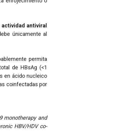
za enrojecimiento o
actividad antiviral
debe únicamente al
obablemente permita
total de HBsAg (<1
os en ácido nucleico
as coinfectadas por
139 monotherapy and
chronic HBV/HDV co-