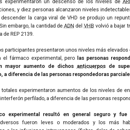
as experimentaron un descenso de los niveles de
AR
iones, y diez personas alcanzaron niveles indetectable
l descender la carga viral de VHD se produjo un repunt
 Sin embargo, la cantidad de
ADN
del
VHB
volvió a bajar t
ma de REP 2139.
os participantes presentaron unos niveles más elevados
n el fármaco experimental, pero
las personas respon
un mayor aumento de dichos
anticuerpos
de superf
o, a diferencia de las personas respondedoras parciale
totales experimentaron aumentos de los niveles de e
interferón perfilado, a diferencia de las personas respon
co experimental resultó en general seguro y fue 
adversos fueron leves o moderados y los más habi