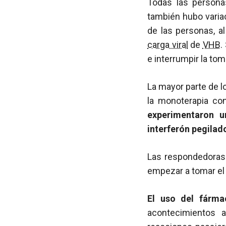
Todas las person
también hubo variac
de las personas, a
carga viral
de
VHB
.
e interrumpir la to
La mayor parte de l
la monoterapia co
experimentaron 
interferón pegilad
Las respondedoras 
empezar a tomar el 
El uso del fárma
acontecimientos 