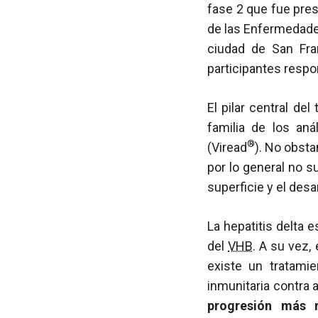
fase 2 que fue pres
de las Enfermedades
ciudad de San Fra
participantes respon
El pilar central de
familia de los an
®
(Viread
). No obsta
por lo general no s
superficie y el desa
La hepatitis delta 
del
VHB
. A su vez,
existe un tratami
inmunitaria contra
progresión más 