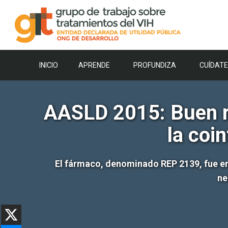
Saltar
al
contenido
INICIO
APRENDE
PROFUNDIZA
CUÍDATE
AASLD 2015: Buen re
la coin
El fármaco, denominado REP 2139, fue en 
ne