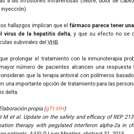
as a las infusiones intravenosas (fiebre, dolor de cabe
 inyección).
los hallazgos implican que el
fármaco parece tener una 
l virus de la hepatitis delta
, y que su efecto no se 
ículas subvirales del
VHB
.
ue prolongar el tratamiento con la inmunoterapia pr
mayor número de pacientes alcancen una respuesta 
consideran que la terapia antiviral con polímeros basad
en una importante opción de tratamiento para las person
is delta.
laboración propia (
gTt-VIH
)
t M et al.
Update on the safety and efficacy of REP 2
tion therapy with pegylated interferon alpha-2a in 
ian patients. AASLD Liver Meeting, abstract 31, 2015.