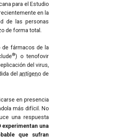
cana para el Estudio
 recientemente en la
ad de las personas
zo de forma total.
so de fármacos de la
®
clude
) o tenofovir
plicación del virus,
dida del
antígeno
de
licarse en presencia
ndola más difícil. No
duce una respuesta
 experimentan una
bable que sufran