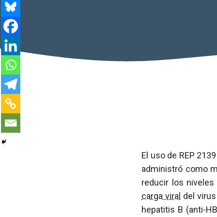
El uso de REP 2139
administró como mo
reducir los nivele
carga viral
del virus
hepatitis B (anti-H