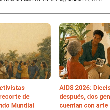
ctivistas
AIDS 2026: Dieci
 recorte de
después, dos ge
ondo Mundial
cuentan con arte 