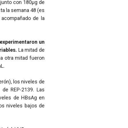
junto con 180µg de
sta la semana 48 (es
15 acompañado de la
 experimentaron un
iables.
La mitad de
a otra mitad fueron
L.
erón), los niveles de
o de REP-2139. Las
iveles de HBsAg en
os niveles bajos de