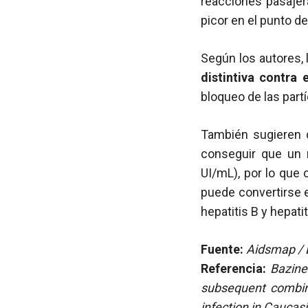
reacciones pasajer
picor en el punto de
Según los autores, 
distintiva contra e
bloqueo de las part
También sugieren q
conseguir que un 
UI/mL), por lo que 
puede convertirse 
hepatitis B y hepatit
Fuente:
Aidsmap / E
Referencia:
Bazine
subsequent combina
infection in Caucas