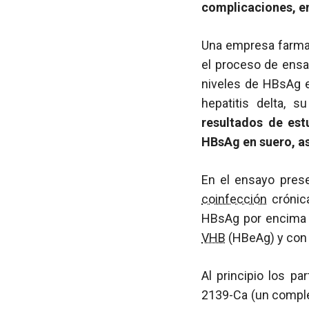
complicaciones, en
Una empresa farmac
el proceso de ensam
niveles de HBsAg e
hepatitis delta, 
resultados de est
HBsAg en suero, a
En el ensayo pres
coinfección
crónica
HBsAg por encima d
VHB
(HBeAg) y con 
Al principio los p
2139-Ca (un comple