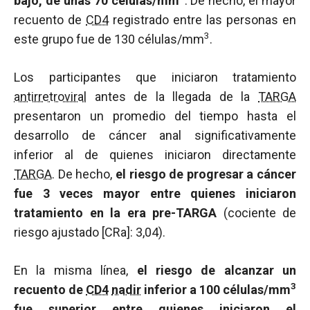
bajo, de unas 70 células/mm
. De hecho, el mayor
recuento de
CD4
registrado entre las personas en
3
este grupo fue de 130 células/mm
.
Los participantes que iniciaron tratamiento
antirretroviral
antes de la llegada de la
TARGA
presentaron un promedio del tiempo hasta el
desarrollo de cáncer anal significativamente
inferior al de quienes iniciaron directamente
TARGA
. De hecho,
el riesgo de progresar a cáncer
fue 3 veces mayor entre quienes iniciaron
tratamiento en la era pre-TARGA
(cociente de
riesgo ajustado [CRa]: 3,04).
En la misma línea,
el riesgo de alcanzar un
3
recuento de
CD4
nadir
inferior a 100 células/mm
fue superior entre quienes iniciaron el