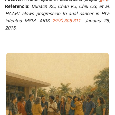
Referencia:
Dunacn KC, Chan KJ, Chiu CG, et al.
HAART slows progression to anal cancer in HIV-
infected MSM. AIDS
29(3):305-311
. January 28,
2015.