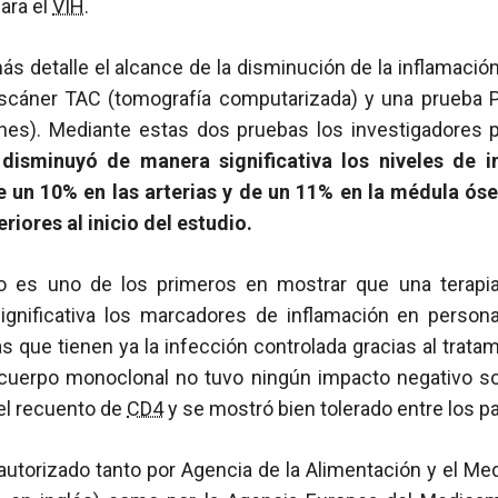
ara el
VIH
.
ás detalle el alcance de la disminución de la inflamación,
escáner TAC (tomografía computarizada) y una prueba 
nes). Mediante estas dos pruebas los investigadores 
isminuyó de manera significativa los niveles de i
e un 10% en las arterias y de un 11% en la médula ós
eriores al inicio del estudio.
io es uno de los primeros en mostrar que una terapia
ignificativa los marcadores de inflamación en perso
s que tienen ya la infección controlada gracias al trata
icuerpo monoclonal no tuvo ningún impacto negativo sob
el recuento de
CD4
y se mostró bien tolerado entre los pa
utorizado tanto por Agencia de la Alimentación y el M