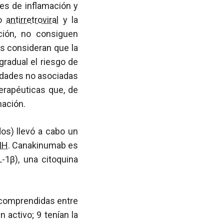
s de inflamación y
to
antirretroviral
y la
ación, no consiguen
os consideran que la
radual el riesgo de
lidades no asociadas
terapéuticas que, de
mación.
os) llevó a cabo un
IH
. Canakinumab es
-1β), una citoquina
 comprendidas entre
 activo; 9 tenían la