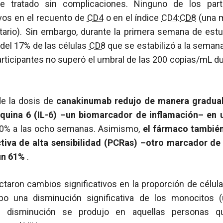
ue tratado sin complicaciones. Ninguno de los part
ivos en el recuento de
CD4
o en el índice
CD4
:
CD8
(una m
tario). Sin embargo, durante la primera semana de estu
del 17% de las células
CD8
que se estabilizó a la semana
rticipantes no superó el umbral de las 200 copias/mL d
de la dosis de
canakinumab redujo de manera gradual y
euquina 6 (IL-6) –un biomarcador de inflamación– en
0% a las ocho semanas. Asimismo,
el fármaco también
tiva de alta sensibilidad
(PCRas) –otro marcador de 
un 61%
.
taron cambios significativos en la proporción de célul
bo una disminución significativa de los monocitos (
sta disminución se produjo en aquellas personas q