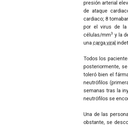
presión arterial el
de ataque cardiac
cardiaco; 8 tomaba
por el virus de la
3
células/mm
y la d
una
carga viral
indet
Todos los paciente
posteriormente, se
toleró bien el fárm
neutrófilos (primer
semanas tras la in
neutrófilos se enco
Una de las persona
obstante, se desco