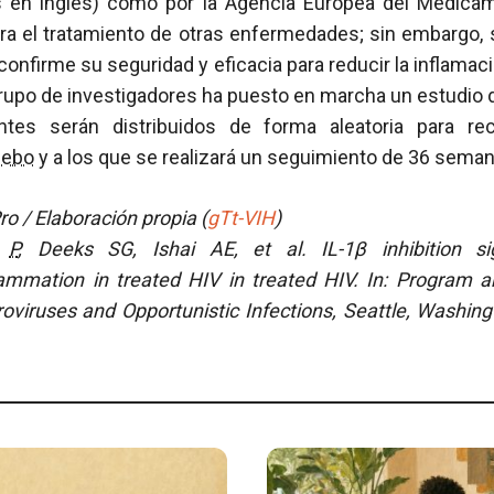
as en inglés) como por la Agencia Europea del Medica
ara el tratamiento de otras enfermedades; sin embargo,
onfirme su seguridad y eficacia para reducir la inflama
l grupo de investigadores ha puesto en marcha un estudi
tes serán distribuidos de forma aleatoria para re
cebo
y a los que se realizará un seguimiento de 36 seman
o / Elaboración propia (
gTt-VIH
)
e
P
, Deeks SG, Ishai AE, et al. IL-1β inhibition sig
flammation in treated HIV in treated HIV. In: Program a
oviruses and Opportunistic Infections, Seattle, Washing