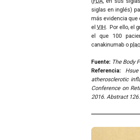
(
FDA
, en sus sigl
siglas en inglés) p
más evidencia que c
el
VIH
. Por ello, e
el que 100 pacien
canakinumab o
pla
Fuente:
The Body Pr
Refer
encia:
Hsu
atherosclerotic in
Conference on Retr
2016. Abstract 126.