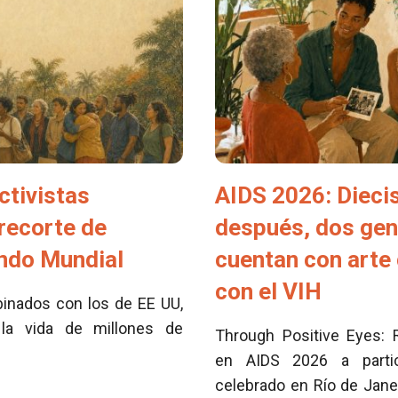
ctivistas
AIDS 2026: Dieci
 recorte de
después, dos ge
ondo Mundial
cuentan con arte 
con el VIH
inados con los de EE UU,
la vida de millones de
Through Positive Eyes: 
en AIDS 2026 a partici
celebrado en Río de Jane