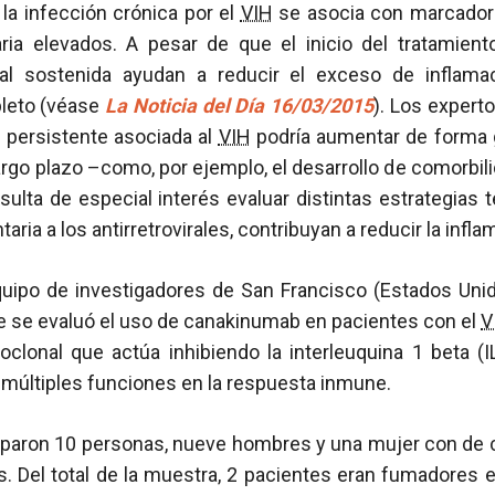
la infección crónica por el
VIH
se asocia con marcadore
aria elevados. A pesar de que el inicio del tratamien
iral sostenida ayudan a reducir el exceso de inflam
pleto (véase
La Noticia del Día 16/03/2015
). Los expert
a persistente asociada al
VIH
podría aumentar de forma g
rgo plazo –como, por ejemplo, el desarrollo de comorbi
resulta de especial interés evaluar distintas estrategias 
a a los antirretrovirales, contribuyan a reducir la infla
equipo de investigadores de San Francisco (Estados Unid
e se evaluó el uso de canakinumab en pacientes con el
V
clonal que actúa inhibiendo la interleuquina 1 beta (IL
 múltiples funciones en la respuesta inmune.
iciparon 10 personas, nueve hombres y una mujer con de
s. Del total de la muestra, 2 pacientes eran fumadores en