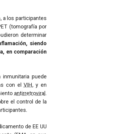
 a los participantes
PET (tomografía por
pudieron determinar
nflamación, siendo
ea, en comparación
 inmunitaria puede
nas con el
VIH
, y en
miento
antirretroviral
.
re el control de la
rticipantes.
edicamento de EE UU