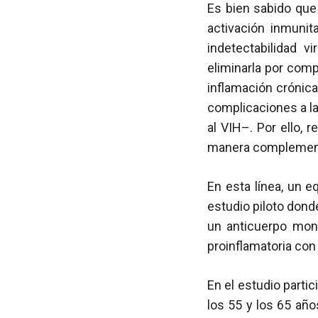
Es bien sabido que 
activación inmunit
indetectabilidad v
eliminarla por com
inflamación crónic
complicaciones a la
al VIH–. Por ello, 
manera complementari
En esta línea, un 
estudio piloto dond
un anticuerpo mono
proinflamatoria con
En el estudio part
los 55 y los 65 año