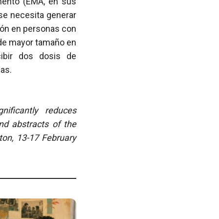
mento (EMA, en sus
 se necesita generar
ción en personas con
o de mayor tamaño en
cibir dos dosis de
as.
nificantly reduces
nd abstracts of the
ton, 13-17 February