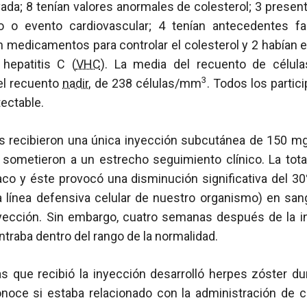
evada; 8 tenían valores anormales de colesterol; 3 present
o o evento cardiovascular; 4 tenían antecedentes fa
n medicamentos para controlar el colesterol y 2 habían 
 hepatitis C (
VHC
). La media del recuento de célul
3
el recuento
nadir
, de 238 células/mm
. Todos los parti
ectable.
s recibieron una única inyección subcutánea de 150 m
 sometieron a un estrecho seguimiento clínico. La tota
aco y éste provocó una disminución significativa del 3
a línea defensiva celular de nuestro organismo) en san
yección. Sin embargo, cuatro semanas después de la in
ntraba dentro del rango de la normalidad.
s que recibió la inyección desarrolló herpes zóster dur
noce si estaba relacionado con la administración de 