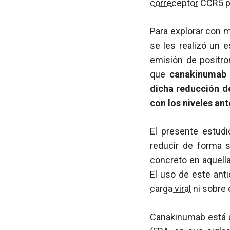
correceptor
CCR5 p
Para explorar con m
se les realizó un 
emisión de positro
que
canakinumab d
dicha reducción d
con los niveles ant
El presente estud
reducir de forma s
concreto en aquella
El uso de este ant
carga viral
ni sobre 
Canakinumab está a