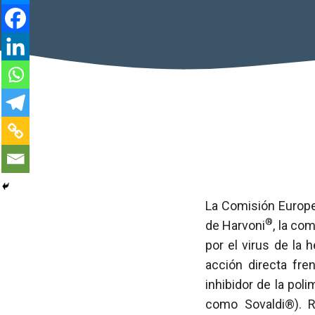
La Comisión Europea
®
de Harvoni
, la co
por el virus de la h
acción directa fren
inhibidor de la po
como Sovaldi®). R