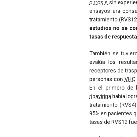
cirrosis
sin experien
ensayos era conseg
tratamiento (RVS12)
estudios no se co
tasas de respuesta
También se tuviero
evalúa los resul
receptores de trasp
personas con
VHC
En el primero de 
ribavirina
había logr
tratamiento (RVS4
95% en pacientes qu
tasas de RVS12 fue