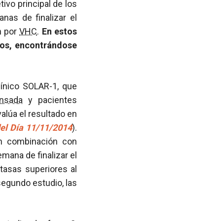
tivo principal de los
nas de finalizar el
n por
VHC
.
En estos
dos, encontrándose
línico SOLAR-1, que
nsada
y pacientes
alúa el resultado en
del Día 11/11/2014
).
en combinación con
mana de finalizar el
 tasas superiores al
segundo estudio, las