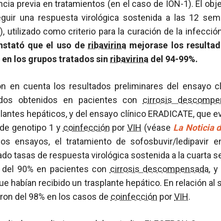
cia previa en tratamientos (en el caso de ION-1). El obje
uir una respuesta virológica sostenida a las 12 sema
, utilizado como criterio para la curación de la infecció
nstató que el uso de
ribavirina
mejorase los resulta
 en los grupos tratados sin
ribavirina
del 94-99%.
n en cuenta los resultados preliminares del ensayo c
tados obtenidos en pacientes con
cirrosis descompe
lantes hepáticos, y del ensayo clínico ERADICATE, que ev
de genotipo 1 y
coinfección
por
VIH
(véase
La Noticia 
los ensayos, el tratamiento de sofosbuvir/ledipavir 
ado tasas de respuesta virológica sostenida a la cuarta se
) del 90% en pacientes con
cirrosis descompensada
, y
e habían recibido un trasplante hepático. En relación al 
ron del 98% en los casos de
coinfección
por
VIH
.