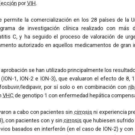
fección
por
VIH
.
ue permite la comercialización en los 28 países de la 
rama de investigación clínica realizado con más 
titis C, y ha seguido el proceso de valoración de urg
mento autorizado en aquellos medicamentos de gran in
aprobación se han utilizado principalmente los resultad
 (ION-1, ION-2 e ION-3), que evaluaron el efecto de 8,
fosbuvir/ledipavir, por sí solo o en combinación con
rib
on
VHC
de genotipo 1 con enfermedad hepática compens
varon a cabo con pacientes sin
cirrosis
ni experiencia pr
3), con pacientes con y sin
cirrosis
que hubiesen sufrido 
vios basados en interferón (en el caso de ION-2) y con