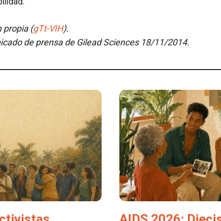
ilidad.
 propia (
gTt-VIH
).
cado de prensa de Gilead Sciences 18/11/2014.
ctivistas
AIDS 2026: Dieci