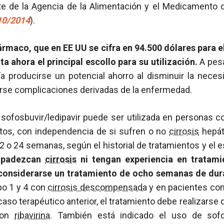
te de la Agencia de la Alimentación y el Medicamento
/10/2014
).
fármaco, que en EE UU se cifra en 94.500 dólares para 
a ahora el principal escollo para su utilización.
A pesa
ía producirse un potencial ahorro al disminuir la neces
arse complicaciones derivadas de la enfermedad.
sofosbuvir/ledipavir puede ser utilizada en personas co
ntos, con independencia de si sufren o no
cirrosis
hepáti
2 o 24 semanas, según el historial de tratamientos y el 
o padezcan
cirrosis
ni tengan experiencia en tratam
considerarse un tratamiento de ocho semanas de dur
po 1 y 4 con
cirrosis descompensada
y en pacientes co
caso terapéutico anterior, el tratamiento debe realizars
con
ribavirina
. También está indicado el uso de sofos