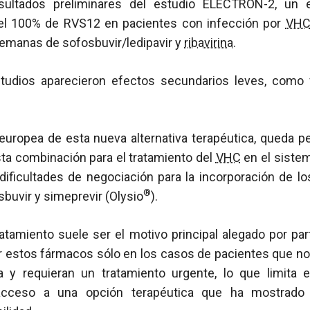
esultados preliminares del estudio ELECTRON-2, un 
del 100% de RVS12 en pacientes con infección por
VH
semanas de sofosbuvir/ledipavir y
ribavirina
.
studios aparecieron efectos secundarios leves, como 
 europea de esta nueva alternativa terapéutica, queda 
ta combinación para el tratamiento del
VHC
en el sistem
dificultades de negociación para la incorporación de lo
®
sbuvir y simeprevir (Olysio
).
tratamiento suele ser el motivo principal alegado por par
ar estos fármacos sólo en los casos de pacientes que 
ca y requieran un tratamiento urgente, lo que limita
 acceso a una opción terapéutica que ha mostrado