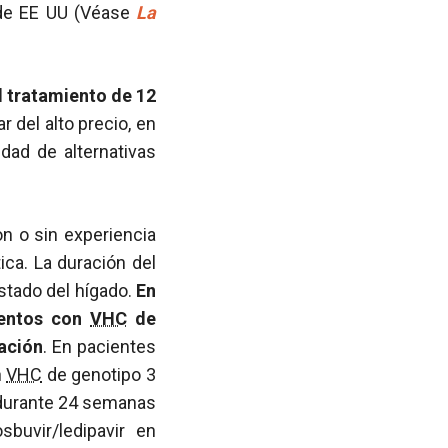
 de EE UU (Véase
La
el tratamiento de 12
r del alto precio, en
idad de alternativas
n o sin experiencia
ca. La duración del
estado del hígado.
En
ientos con
VHC
de
ación
. En pacientes
n
VHC
de genotipo 3
e durante 24 semanas
buvir/ledipavir en