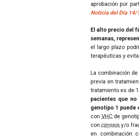
aprobación por par
Noticia del Día 14
El alto precio del 
semanas, represent
el largo plazo podr
terapéuticas y evit
La combinación de 
previa en tratamie
tratamiento es de 1
pacientes que n
genotipo 1 puede 
con
VHC
de genoti
con
cirrosis
y/o fra
en combinación 