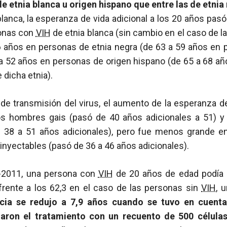
e etnia blanca u origen hispano que entre las de etnia
lanca, la esperanza de vida adicional a los 20 años pas
sonas con
VIH
de etnia blanca (sin cambio en el caso de 
46 años en personas de etnia negra (de 63 a 59 años en
 a 52 años en personas de origen hispano (de 65 a 68 añ
 dicha etnia).
a de transmisión del virus, el aumento de la esperanza d
los hombres gais (pasó de 40 años adicionales a 51) y
 38 a 51 años adicionales), pero fue menos grande en
inyectables (pasó de 36 a 46 años adicionales).
8-2011, una persona con
VIH
de 20 años de edad podía 
 frente a los 62,3 en el caso de las personas sin
VIH
, 
ncia se redujo a 7,9 años cuando se tuvo en cuent
iaron el tratamiento con un recuento de 500 célul