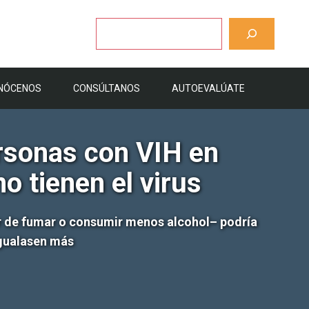
Buscar
NÓCENOS
CONSÚLTANOS
AUTOEVALÚATE
rsonas con VIH en
o tienen el virus
ar de fumar o consumir menos alcohol– podría
igualasen más