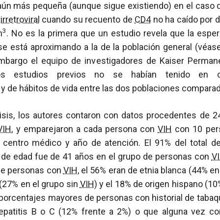
 aún más pequeña (aunque sigue existiendo) en el caso 
irretroviral
cuando su recuento de
CD4
no ha caído por d
3
m
. No es la primera que un estudio revela que la espe
e está aproximando a la de la población general (véa
embargo el equipo de investigadores de Kaiser Perma
 estudios previos no se habían tenido en cu
y de hábitos de vida entre las dos poblaciones compara
isis, los autores contaron con datos procedentes de 
VIH
, y emparejaron a cada persona con
VIH
con 10 per
centro médico y año de atención. El 91% del total de
de edad fue de 41 años en el grupo de personas con
V
 de personas con
VIH
, el 56% eran de etnia blanca (44% en
(27% en el grupo sin
VIH
) y el 18% de origen hispano (10
orcentajes mayores de personas con historial de tabaq
hepatitis B o C (12% frente a 2%) o que alguna vez c