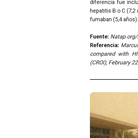
diferencia fue inc
hepatitis B o C (7,
fumaban (5,4 años)
Fuente:
Natap.org/E
Referencia:
Marcus
compared with HIV
(CROI), February 22