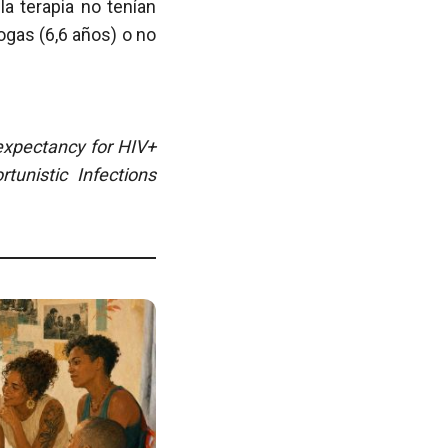
a terapia no tenían
ogas (6,6 años) o no
 expectancy for HIV+
unistic Infections