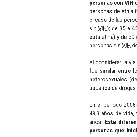
personas con
VIH
d
personas de etnia b
el caso de las per
sin
VIH
); de 35 a 
esta etnia) y de 39
personas sin
VIH
de
Al considerar la ví
fue similar entre 
heterosexuales (de
usuarios de drogas 
En el periodo 200
49,3 años de vida,
años.
Esta difere
personas que inic