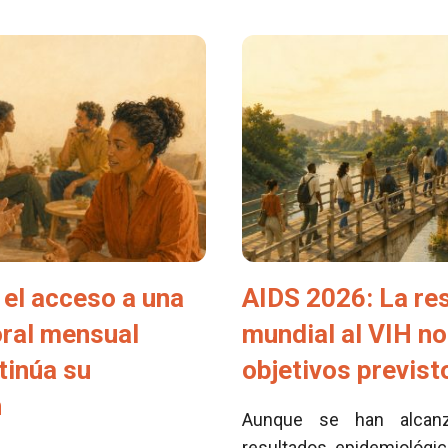
el acceso a una
AIDS 2026: La re
oral mensual
mundial al VIH no
tinúa su
objetivos previs
n
Aunque se han alcan
resultados epidemiológi