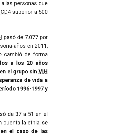
e a las personas que
e
CD4
superior a 500
H
pasó de 7.077 por
rsona-años
en 2011,
no cambió de forma
dos a los 20 años
 en el grupo sin
VIH
esperanza de vida a
período 1996-1997 y
asó de 37 a 51 en el
n cuenta la etnia,
se
en el caso de las