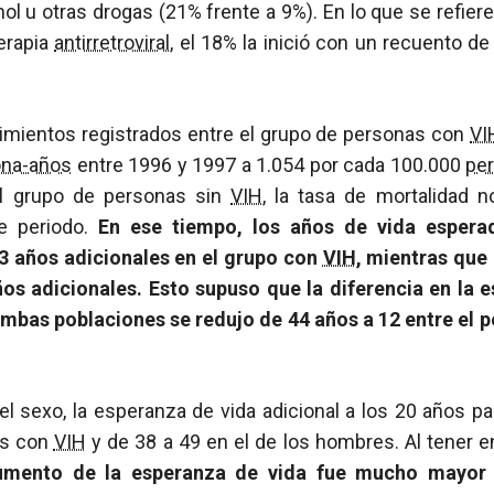
ol u otras drogas (21% frente a 9%). En lo que se refier
erapia
antirretroviral
, el 18% la inició con un recuento d
cimientos registrados entre el grupo de personas con
VI
ona-años
entre 1996 y 1997 a 1.054 por cada 100.000
pe
l grupo de personas sin
VIH
, la tasa de mortalidad 
se periodo.
En ese tiempo, los años de vida espera
3 años adicionales en el grupo con
VIH
, mientras que
os adicionales. Esto supuso que la diferencia en la 
ambas poblaciones se redujo de 44 años a 12 entre el 
el sexo, la esperanza de vida adicional a los 20 años p
es con
VIH
y de 38 a 49 en el de los hombres. Al tener e
umento de la esperanza de vida fue mucho mayor 