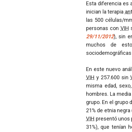
Esta diferencia es
inician la terapia
ant
las 500 células/m
personas con
VIH
s
29/11/2012
), sin 
muchos de estos
sociodemográficas 
En este nuevo anál
VIH
y 257.600 sin
misma edad, sexo, 
hombres. La media 
grupo. En el grupo
21% de etnia negra 
VIH
presentó unos p
31%), que tenían 