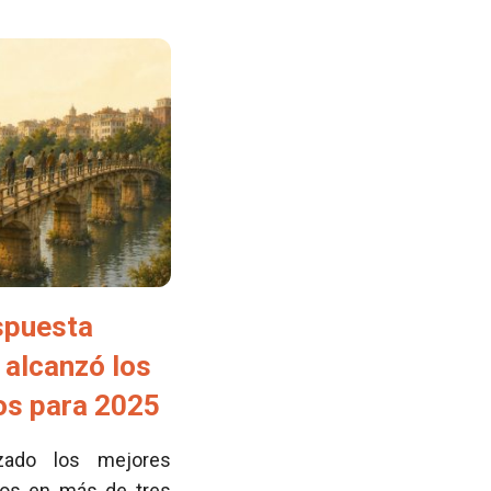
spuesta
 alcanzó los
tos para 2025
zado los mejores
cos en más de tres