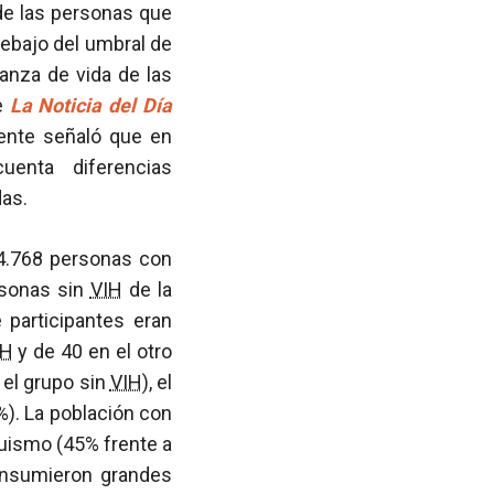
de las personas que
ebajo del umbral de
ranza de vida de las
se
La Noticia del Día
nente señaló que en
enta diferencias
das.
24.768 personas con
sonas sin
VIH
de la
 participantes eran
IH
y de 40 en el otro
 el grupo sin
VIH
), el
%). La población con
uismo (45% frente a
onsumieron grandes