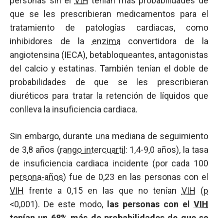
personas sin el
VIH
tenían más probabilidades de
que se les prescribieran medicamentos para el
tratamiento de patologías cardiacas, como
inhibidores de la
enzima
convertidora de la
angiotensina (IECA), betabloqueantes, antagonistas
del calcio y estatinas. También tenían el doble de
probabilidades de que se les prescribieran
diuréticos para tratar la retención de líquidos que
conlleva la insuficiencia cardiaca.
Sin embargo, durante una mediana de seguimiento
de 3,8 años (
rango intercuartil
: 1,4-9,0 años), la tasa
de insuficiencia cardiaca incidente (por cada 100
persona-años
) fue de 0,23 en las personas con el
VIH
frente a 0,15 en las que no tenían
VIH
(
p
<0,001). De este modo,
las personas con el
VIH
tenían un 68% más de probabilidades de que se