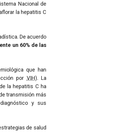
Sistema Nacional de
lorar la hepatitis C
adística. De acuerdo
ente un 60% de las
demiológica que han
ección por
VIH
). La
de la hepatitis C ha
s de transmisión más
 diagnóstico y sus
estrategias de salud