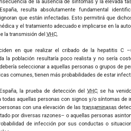
nsecuencia de la ausencia de síntomas y la elevada tas
España, resulta absolutamente fundamental identifi
ignoran que están infectadas. Esto permitirá que dich
 médica y el tratamiento adecuado e implicarse en la aut
de la transmisión del
VHC
.
ciden en que realizar el cribado de la hepatitis C 
a la población resultaría poco realista y no sería coste
debería seleccionar a aquellas personas o grupos de pe
ticas comunes, tienen más probabilidades de estar infec
 España, la prueba de detección del
VHC
se ha venido
 a todas aquellas personas con signos y/o síntomas de 
personas con una elevación de las
transaminasas
detec
citado por diversas razones– o aquellas personas asint
obabilidad de infección por sus conductas o situacio