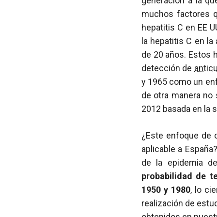
generación a la qu
muchos factores q
hepatitis C en EE 
la hepatitis C en l
de 20 años. Estos 
detección de
antic
y 1965 como un enf
de otra manera no s
2012 basada en la s
¿Este enfoque de 
aplicable a España?
de la epidemia de
probabilidad de t
1950 y 1980
, lo c
realización de estu
obtenidos en nuestr