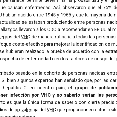
e pertenece permite determinar la probabilidad y el gr
ue causan enfermedad. Así, observaron que el 75% d
UU habían nacido entre 1945 y 1965 y que la mayoría de 
a actualidad se estaban produciendo entre personas nac
hallazgos llevaron a los CDC a recomendar en EE UU al 
uerpos
del
VHC
de manera rutinaria a todas las personas
oque coste-efectivo para mejorar la identificación de 
e hubieran realizado la prueba de acuerdo con la estrat
ospecha de enfermedad o en los factores de riesgo del 
cribado basado en la
cohorte
de personas nacidas entre
 Si bien algunos expertos han señalado que, por las car
 hepatitis C en nuestro país,
el grupo de poblaci
ener infección por
VHC
y no saberlo serían las pers
ierto es que la única forma de saberlo con cierta precisi
dios de
prevalencia
del
VHC
que proporcionen datos real
o propio entorno.