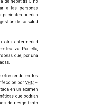
a de hepatitis C no
car a las personas
os pacientes puedan
ogestión de su salud
–u otra enfermedad
-efectivo. Por ello,
rsonas que, por una
tadas.
 ofreciendo en los
infección por
VHC
–
tada en un examen
omáticas que podrían
nes de riesgo tanto