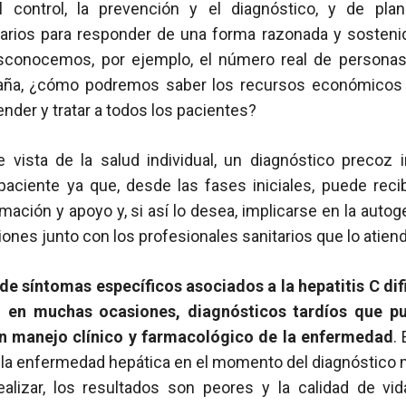
al control, la prevención y el diagnóstico, y de plan
ios para responder de una forma razonada y sostenid
sconocemos, por ejemplo, el número real de personas
paña, ¿cómo podremos saber los recursos económico
ender y tratar a todos los pacientes?
vista de la salud individual, un diagnóstico precoz 
 paciente ya que, desde las fases iniciales, puede reci
rmación y apoyo y, si así lo desea, implicarse en la autog
iones junto con los profesionales sanitarios que lo atien
a de síntomas específicos asociados a la hepatitis C di
, en muchas ocasiones, diagnósticos tardíos que p
en manejo clínico y farmacológico de la enfermedad
.
la enfermedad hepática en el momento del diagnóstico má
ealizar, los resultados son peores y la calidad de vi