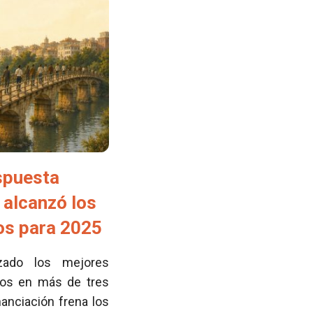
spuesta
 alcanzó los
tos para 2025
zado los mejores
cos en más de tres
nanciación frena los