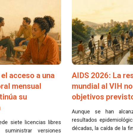
el acceso a una
AIDS 2026: La re
oral mensual
mundial al VIH no
tinúa su
objetivos previs
n
Aunque se han alcan
resultados epidemiológi
e siete licencias libres
décadas, la caída de la fi
 suministrar versiones