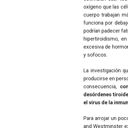
oxígeno que las cél
cuerpo trabajan má
funciona por debaj
podrían padecer fat
hipertiroidismo, e
excesiva de hormon
y sofocos.
La investigación q
producirse en per
consecuencia,
co
desórdenes tiroide
el virus de la inm
Para arrojar un poc
and Westminster e