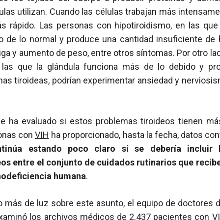
ulas utilizan. Cuando las células trabajan más intensame
s rápido. Las personas con hipotiroidismo, en las que l
o de lo normal y produce una cantidad insuficiente de 
iga y aumento de peso, entre otros síntomas. Por otro la
n las que la glándula funciona más de lo debido y p
as tiroideas, podrían experimentar ansiedad y nerviosis
ue ha evaluado si estos problemas tiroideos tienen má
sonas con
VIH
ha proporcionado, hasta la fecha, datos con
ntinúa estando poco claro si se debería incluir 
os entre el conjunto de cuidados rutinarios que recib
unodeficiencia humana
.
o más de luz sobre este asunto, el equipo de doctores 
xaminó los archivos médicos de 2.437 pacientes con
V