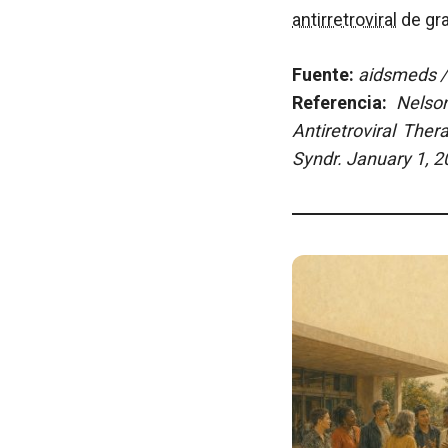
antirretroviral
de gra
Fuente:
aidsmeds / 
Referencia:
Nelso
Antiretroviral The
Syndr. January 1, 2