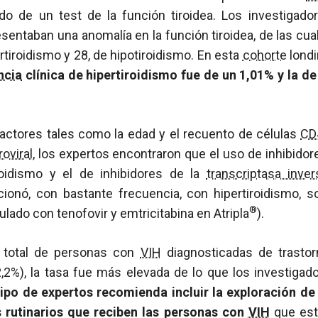
do de un test de la función tiroidea. Los investigado
sentaban una anomalía en la función tiroidea, de las cua
rtiroidismo y 28, de hipotiroidismo. En esta
cohorte
londi
ncia
clínica de hipertiroidismo fue de un 1,01% y la de
factores tales como la edad y el recuento de células
CD
roviral
, los expertos encontraron que el uso de inhibidor
roidismo y el de inhibidores de la
transcriptasa inver
cionó, con bastante frecuencia, con hipertiroidismo, s
®
ulado con tenofovir y emtricitabina en Atripla
).
 total de personas con
VIH
diagnosticadas de trastor
,2%), la tasa fue más elevada de lo que los investigad
ipo de expertos recomienda incluir la exploración de 
s rutinarios que reciben las personas con
VIH
que est