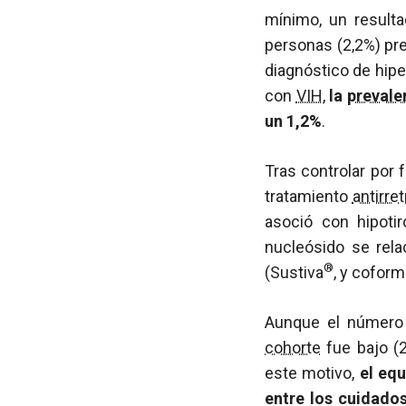
mínimo, un resulta
personas (2,2%) pre
diagnóstico de hipe
con
VIH
,
la
prevale
un 1,2%
.
Tras controlar por 
tratamiento
antirret
asoció con hipoti
nucleósido se rela
®
(Sustiva
, y coform
Aunque el número
cohorte
fue bajo (2
este motivo,
el equ
entre los cuidado