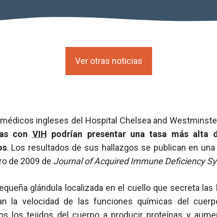
Ver otras noticias
médicos ingleses del Hospital Chelsea and Westminste
nas con
VIH
podrían presentar una tasa más alta 
os
. Los resultados de sus hallazgos se publican en una c
ero de 2009 de
Journal of Acquired Immune Deficiency 
pequeña glándula localizada en el cuello que secreta las
lan la velocidad de las funciones químicas del cuer
os los tejidos del cuerpo a producir proteínas y aume