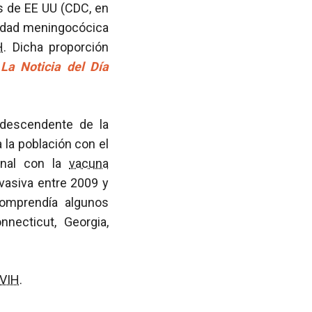
s de EE UU (CDC, en
medad meningocócica
H
. Dicha proporción
e
La Noticia del Día
 descendente de la
 la población con el
onal con la
vacuna
vasiva entre 2009 y
omprendía algunos
necticut, Georgia,
VIH
.