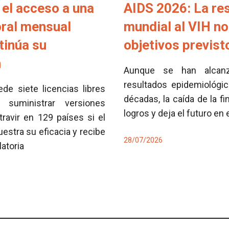
el acceso a una
AIDS 2026: La re
oral mensual
mundial al VIH no
tinúa su
objetivos previs
n
Aunque se han alcan
resultados epidemiológi
e siete licencias libres
décadas, la caída de la fi
 suministrar versiones
logros y deja el futuro en
travir en 129 países si el
tra su eficacia y recibe
28/07/2026
latoria