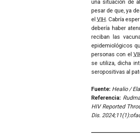
una situación de a
pesar de que, ya de
el
VIH
. Cabría espe
debería haber aten
reciban las vacu
epidemiológicos qu
personas con el
VI
se utiliza, dicha i
seropositivas al pa
Fuente:
Healio / El
Referencia:
Rudman
HIV Reported Throu
Dis. 2024;11(1):ofa