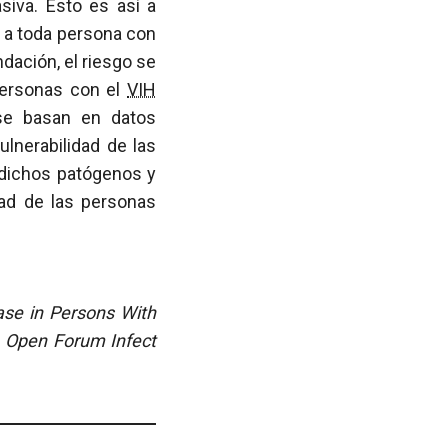
siva. Esto es así a
r a toda persona con
dación, el riesgo se
personas con el
VIH
se basan en datos
lnerabilidad de las
 dichos patógenos y
idad de las personas
ase in Persons With
. Open Forum Infect