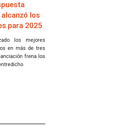
spuesta
 alcanzó los
tos para 2025
zado los mejores
cos en más de tres
nanciación frena los
 entredicho