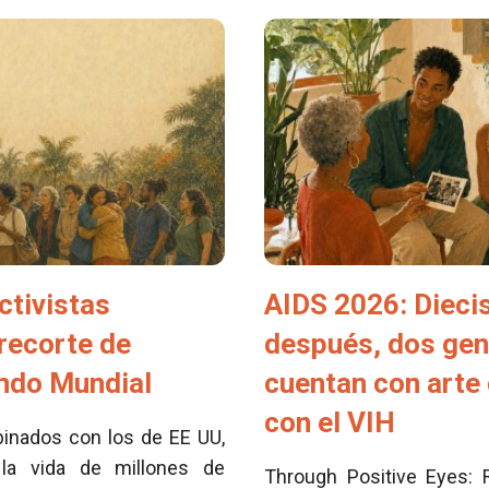
ctivistas
AIDS 2026: Dieci
 recorte de
después, dos ge
ondo Mundial
cuentan con arte 
con el VIH
inados con los de EE UU,
la vida de millones de
Through Positive Eyes: 