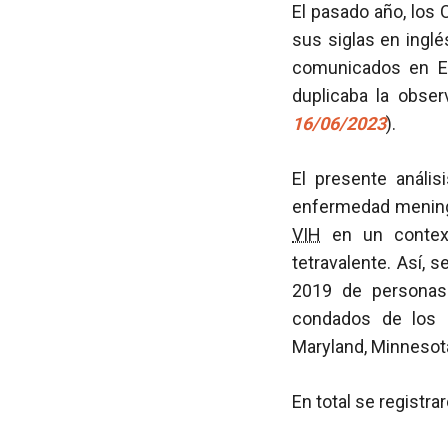
El pasado año, los
sus siglas en ingl
comunicados en E
duplicaba la obser
16/06/2023
).
El presente análi
enfermedad meningoc
VIH
en un context
tetravalente. Así,
2019 de personas
condados de los E
Maryland, Minnesot
En total se registr