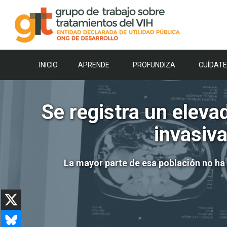
Saltar
al
contenido
INICIO
APRENDE
PROFUNDIZA
CUÍDATE
Se registra un elev
invasiv
La mayor parte de esa población no ha 