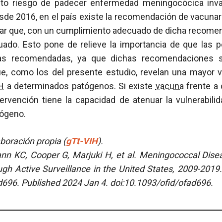
lto riesgo de padecer enfermedad meningocócica inva
sde 2016, en el país existe la recomendación de vacuna
rar que, con un cumplimiento adecuado de dicha recomen
uado. Esto pone de relieve la importancia de que las 
nas recomendadas, ya que dichas recomendaciones 
e, como los del presente estudio, revelan una mayor vu
H
a determinados patógenos. Si existe
vacuna
frente a
ntervención tiene la capacidad de atenuar la vulnerabil
tógeno.
aboración propia (
gTt-VIH
).
n KC, Cooper G, Marjuki H, et al. Meningococcal Dise
gh Active Surveillance in the United States, 2009-2019
d696. Published 2024 Jan 4. doi:10.1093/ofid/ofad696.