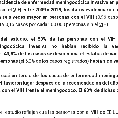
ncidencia
de enfermedad meningocócica invasiva en p
 sin el
VIH
entre 2009 y 2019, los datos evidenciaron 
ta seis veces mayor en personas con el
VIH
(0,96 caso
H
y 0,16 casos por cada 100.000 personas sin el
VIH
)
del estudio, el 50% de las personas con el
VIH
ingocócica invasiva no habían recibido la
va
l 43,8% de los casos se desconocía el estatus de vac
personas
(el 6,3% de los casos registrados)
había sido 
e
casi un tercio de los casos de enfermedad meningo
H
tuvieron lugar después de la recomendación del año
s con el
VIH
frente al meningococo.
El 80% de dichas 
l estudio reflejan que las personas con el
VIH
de EE UU