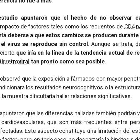
erencia no fue a más
.
estudio apuntaron que el hecho de no observar c
 impacto de factores tales como los recuentos de
CD4
n
ía deberse a que estos cambios se producen durante la
el virus se reproduce sin control
. Aunque se trata,
 cierto
que iría en la línea de la tendencia actual de r
tirretroviral
tan pronto como sea posible
.
e observó que la exposición a fármacos con mayor penetr
dicionara los resultados neurocognitivos o la estructura
 muestra dificultaría hallar relaciones significativas.
apuntaron que las diferencias halladas también podrían
cardiovasculares, que son más frecuentes entre pe
nfectadas. Este aspecto constituye una limitación del e
factor- pero, en todo caso, no descartaría la hipótesis d