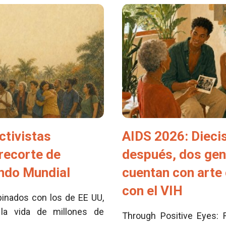
ctivistas
AIDS 2026: Dieci
 recorte de
después, dos ge
ondo Mundial
cuentan con arte 
con el VIH
inados con los de EE UU,
la vida de millones de
Through Positive Eyes: 