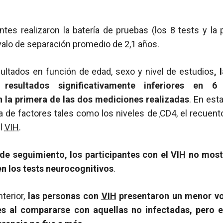
ntes realizaron la batería de pruebas (los 8 tests y l
valo de separación promedio de 2,1 años.
sultados en función de edad, sexo y nivel de estudios
, 
resultados significativamente inferiores en 
 la primera de las dos mediciones realizadas
. En est
ia de factores tales como los niveles de
CD4
, el recuen
el
VIH
.
de seguimiento, los participantes con el
VIH
no most
en los tests neurocognitivos
.
terior,
las personas con
VIH
presentaron un menor vo
es al compararse con aquellas no infectadas, pero 