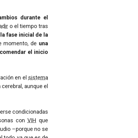
ambios durante el
adir
o el tiempo tras
 fase inicial de la
 de momento, de
una
ecomendar el inicio
ación en el
sistema
 cerebral, aunque el
 verse condicionadas
rsonas con
VIH
que
studio –porque no se
el todo, ya que es de