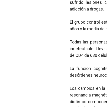
sufrido lesiones c
adicción a drogas.
El grupo control e
años y la media de 
Todas las person
indetectable. Llev
de
CD4
de 630 cél
La función cognit
desórdenes neuroco
Los cambios en la 
resonancia magnéti
distintos componen