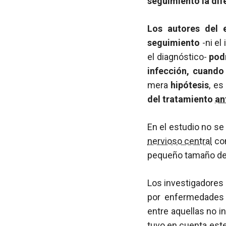
seguimiento la dif
Los autores del 
seguimiento
-ni el
el diagnóstico-
podr
infección, cuando 
mera
hipótesis
, es
del tratamiento
an
En el estudio no s
nervioso central
con
pequeño tamaño de la
Los investigadores 
por enfermedades 
entre aquellas no i
tuvo en cuenta este 