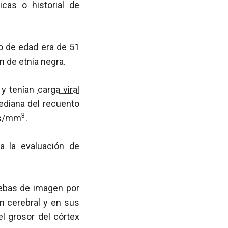
icas o historial de
o de edad era de 51
n de etnia negra.
y tenían
carga viral
ediana del recuento
3
as/mm
.
a la evaluación de
uebas de imagen por
n cerebral y en sus
el grosor del córtex