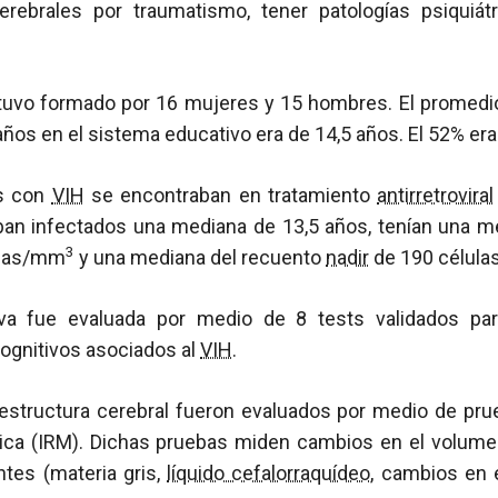
erebrales por traumatismo, tener patologías psiquiátr
stuvo formado por 16 mujeres y 15 hombres. El promedi
años en el sistema educativo era de 14,5 años. El 52% era
as con
VIH
se encontraban en tratamiento
antirretroviral
aban infectados una mediana de 13,5 años, tenían una m
3
ulas/mm
y una mediana del recuento
nadir
de 190 célul
iva fue evaluada por medio de 8 tests validados par
gnitivos asociados al
VIH
.
estructura cerebral fueron evaluados por medio de pr
ca (IRM). Dichas pruebas miden cambios en el volume
tes (materia gris,
líquido cefalorraquídeo
, cambios en 