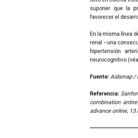
suponer que la pr
favorecer el desarr
En la misma línea de
renal –una consecu
hipertensión arter
neurocognitivo (vé
Fuente:
Aidsmap / E
Referencia:
Sanfor
combination antire
advance online, 13