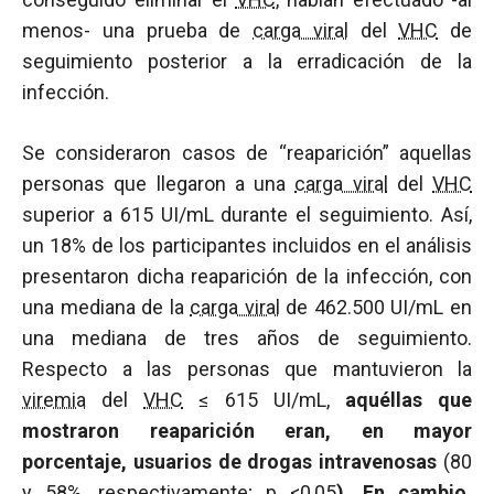
menos- una prueba de
carga viral
del
VHC
de
seguimiento posterior a la erradicación de la
infección.
Se consideraron casos de “reaparición” aquellas
personas que llegaron a una
carga viral
del
VHC
superior a 615 UI/mL durante el seguimiento. Así,
un 18% de los participantes incluidos en el análisis
presentaron dicha reaparición de la infección, con
una mediana de la
carga viral
de 462.500 UI/mL en
una mediana de tres años de seguimiento.
Respecto a las personas que mantuvieron la
viremia
del
VHC
≤ 615 UI/mL,
aquéllas que
mostraron reaparición eran, en mayor
porcentaje, usuarios de drogas intravenosas
(80
y 58%, respectivamente;
p
<0,05
). En cambio,