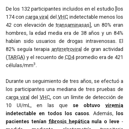
De los 132 participantes incluidos en el estudio [los
174 con
carga viral
del
VHC
indetectable menos los
42 con elevación de
transaminasas
], un 80% eran
hombres, la edad media era de 38 años y un 84%
habían sido usuarios de drogas intravenosas. El
82% seguía terapia
antirretroviral
de gran actividad
(
TARGA
) y el recuento de
CD4
promedio era de 421
3
células/mm
.
Durante un seguimiento de tres años, se efectuó a
los participantes una mediana de tres pruebas de
carga viral
del
VHC
, con un límite de detección de
10 UI/mL, en las que
se obtuvo
viremia
indetectable en todos los casos
. Además,
los
pacientes tenían
fibrosis hepática
nula o leve
-