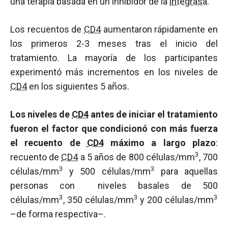
una terapia basada en un inhibidor de la
integrasa
.
Los recuentos de
CD4
aumentaron rápidamente en
los primeros 2-3 meses tras el inicio del
tratamiento. La mayoría de los participantes
experimentó más incrementos en los niveles de
CD4
en los siguientes 5 años.
Los niveles de
CD4
antes de iniciar el tratamiento
fueron el factor que condicionó con más fuerza
el recuento de
CD4
máximo a largo plazo
:
3
recuento de
CD4
a 5 años de 800 células/mm
, 700
3
3
células/mm
y 500 células/mm
para aquellas
personas con niveles basales de 500
3
3
3
células/mm
, 350 células/mm
y 200 células/mm
–de forma respectiva–.