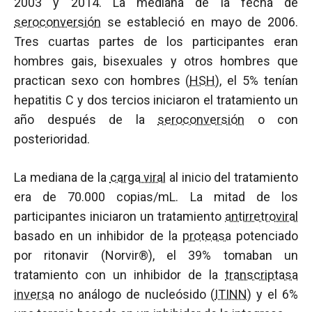
2003 y 2014. La mediana de la fecha de
seroconversión
se estableció en mayo de 2006.
Tres cuartas partes de los participantes eran
hombres gais, bisexuales y otros hombres que
practican sexo con hombres (
HSH
), el 5% tenían
hepatitis C y dos tercios iniciaron el tratamiento un
año después de la
seroconversión
o con
posterioridad.
La mediana de la
carga viral
al inicio del tratamiento
era de 70.000 copias/mL. La mitad de los
participantes iniciaron un tratamiento
antirretroviral
basado en un inhibidor de la
proteasa
potenciado
por ritonavir (Norvir®), el 39% tomaban un
tratamiento con un inhibidor de la
transcriptasa
inversa
no análogo de nucleósido (
ITINN
) y el 6%