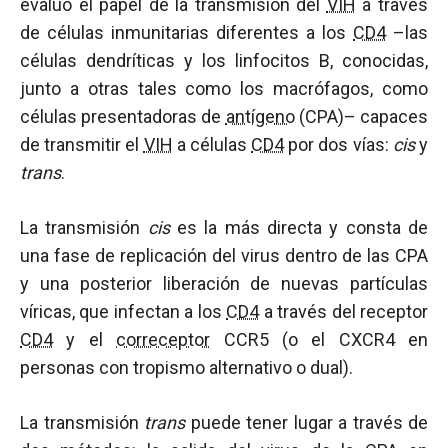
evaluó el papel de la transmisión del
VIH
a través
de células inmunitarias diferentes a los
CD4
–las
células dendríticas y los linfocitos B, conocidas,
junto a otras tales como los macrófagos, como
células presentadoras de
antígeno
(CPA)– capaces
de transmitir el
VIH
a células
CD4
por dos vías:
cis
y
trans
.
La transmisión
cis
es la más directa y consta de
una fase de replicación del virus dentro de las CPA
y una posterior liberación de nuevas partículas
víricas, que infectan a los
CD4
a través del receptor
CD4
y el
correceptor
CCR5 (o el CXCR4 en
personas con tropismo alternativo o dual).
La transmisión
trans
puede tener lugar a través de