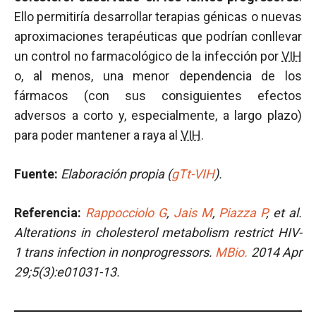
Ello permitiría desarrollar terapias génicas o nuevas
aproximaciones terapéuticas que podrían conllevar
un control no farmacológico de la infección por
VIH
o, al menos, una menor dependencia de los
fármacos (con sus consiguientes efectos
adversos a corto y, especialmente, a largo plazo)
para poder mantener a raya al
VIH
.
Fuente:
Elaboración propia (
gTt-VIH
).
Referencia:
Rappocciolo G
,
Jais M
,
Piazza P
,
et al.
Alterations
in
cholesterol metabolism restrict HIV-
1 trans infection
in
nonprogressors
.
MBio.
2014 Apr
29;5(3):e01031-13.