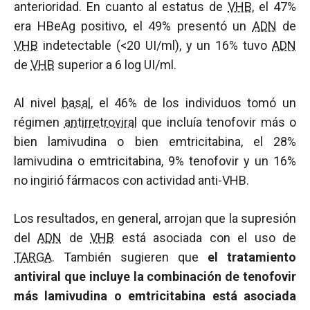
anterioridad. En cuanto al estatus de
VHB
, el 47%
era HBeAg positivo, el 49% presentó un
ADN
de
VHB
indetectable (<20 UI/ml), y un 16% tuvo
ADN
de
VHB
superior a 6 log UI/ml.
Al nivel
basal
, el 46% de los individuos tomó un
régimen
antirretroviral
que incluía tenofovir más o
bien lamivudina o bien emtricitabina, el 28%
lamivudina o emtricitabina, 9% tenofovir y un 16%
no ingirió fármacos con actividad anti-VHB.
Los resultados, en general, arrojan que la supresión
del
ADN
de
VHB
está asociada con el uso de
TARGA
. También sugieren que
el tratamiento
antiviral que incluye la combinación de tenofovir
más lamivudina o emtricitabina está asociada