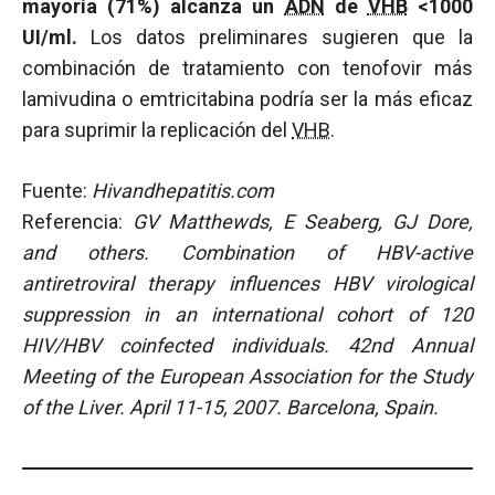
mayoría (71%) alcanza un
ADN
de
VHB
<1000
UI/ml.
Los datos preliminares sugieren que la
combinación de tratamiento con tenofovir más
lamivudina o emtricitabina podría ser la más eficaz
para suprimir la replicación del
VHB
.
Fuente:
Hivandhepatitis.com
Referencia:
GV Matthewds, E Seaberg, GJ Dore,
and others. Combination of HBV-active
antiretroviral therapy influences HBV virological
suppression in an international cohort of 120
HIV/HBV coinfected individuals. 42nd Annual
Meeting of the European Association for the Study
of the Liver.
April 11-15, 2007. Barcelona, Spain.