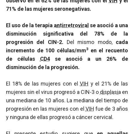
observó en el 62% de las mujeres con el
VIH
y el
71% de las mujeres seronegativas.
El uso de la terapia
antirretroviral
se asoció a una
disminución significativa del 78% de la
progresión del CIN-2.
Del mismo modo,
cada
3
incremento de 100 células/mm
en el recuento
de células
CD4
se asoció a un 26% de
disminución de la progresión.
El 18% de las mujeres con el
VIH
y el 21% de las
mujeres sin el virus progresó a CIN-3 o
displasia
en
una mediana de 10 años. La mediana del tiempo de
progresión en las mujeres con el
VIH
fue de 3 años
y ninguna de ellas progresó a cáncer cervical.
El presente estudio sugiere que
en
aquellas