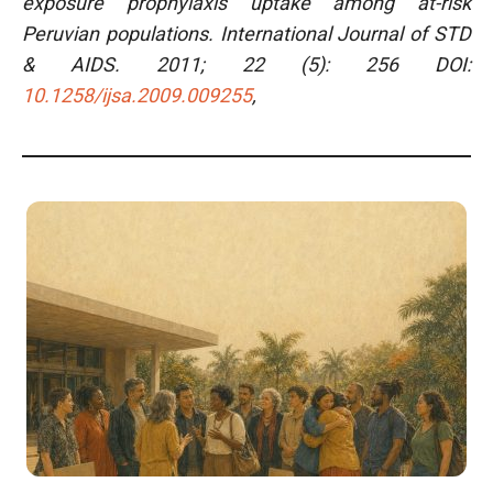
exposure prophylaxis uptake among at-risk
Peruvian populations.
International Journal of STD
& AIDS. 2011; 22 (5): 256 DOI:
10.1258/ijsa.2009.009255
,