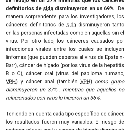
se redujo en un 37% mientras que los cánceres
definitorios de
sida
disminuyeron en un 69%
. De
manera sorprendente para los investigadores, los
cánceres definitorios de
sida
disminuyeron tanto
en las personas infectadas como en aquellas sin el
virus. Por otro lado, los cánceres causados por
infecciones virales entre los cuales se incluyen
linfomas (que pueden deberse al virus de Epstein-
Barr), cáncer de hígado (por los virus de la hepatitis
B o C), cáncer oral (virus del papiloma humano,
VPH
) y cáncer anal (también
VPH
)
como grupo
disminuyeron un 37%
, mientras que aquellos no
relacionados con virus lo hicieron un 36%.
Teniendo en cuenta cada tipo específico de cáncer,
los resultados fueron muy variables. El riesgo de
padecer cáncer anal y cáncer de hígado disminuyó