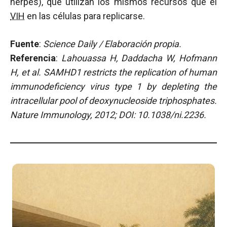
herpes), que utilizan los mismos recursos que el
VIH
en las células para replicarse.
Fuente
:
Science Daily / Elaboración propia.
Referencia
:
Lahouassa H, Daddacha W, Hofmann
H, et al.
SAMHD1 restricts the replication of human
immunodeficiency virus type 1 by depleting the
intracellular pool of deoxynucleoside triphosphates.
Nature Immunology, 2012; DOI: 10.1038/ni.2236.