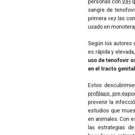
personas con
VIH
q
sangre de tenofovi
primera vez las con
usado en monoterap
Según los autores d
es rápida y elevada
uso de tenofovir 
en el tracto genita
Estos descubrimie
profilaxis pre-expo
prevenir la infecc
estudios que muest
en animales. Con e
las estrategias d