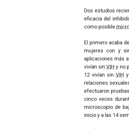
Dos estudios recie
eficacia del inhibi
como posible
micro
El primero acaba de
mujeres con y s
aplicaciones más ap
vivían sin
VIH
y no p
12 vivían sin
VIH
y 
relaciones sexuales
efectuaron pruebas 
cinco veces duran
microscopio de baja
inicio y a las 14 se