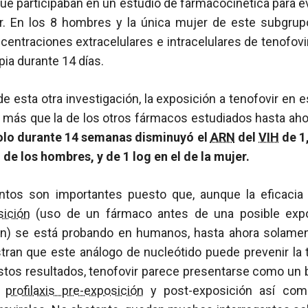
ue participaban en un estudio de farmacocinética para ev
r. En los 8 hombres y la única mujer de este subgrup
centraciones extracelulares e intracelulares de tenofovir 
ia durante 14 días.
e esta otra investigación, la exposición a tenofovir en 
, más que la de los otros fármacos estudiados hasta ahor
solo durante 14 semanas disminuyó el
ARN
del
VIH
de 1
l de los hombres, y de 1 log en el de la mujer.
ntos son importantes puesto que, aunque la eficacia
sición
(uso de un fármaco antes de una posible exp
ión) se está probando en humanos, hasta ahora solam
ran que este análogo de nucleótido puede prevenir la 
stos resultados, tenofovir parece presentarse como un 
e
profilaxis pre-exposición
y post-exposición así como