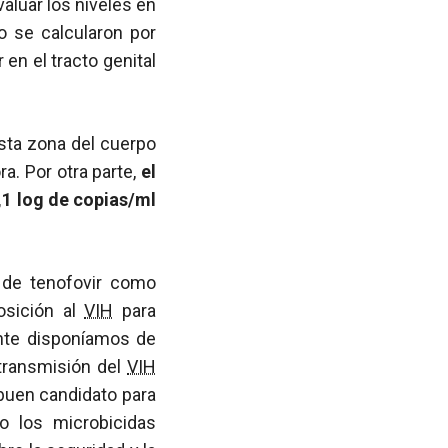
aluar los niveles en
o se calcularon por
en el tracto genital
esta zona del cuerpo
a. Por otra parte,
el
,1 log de copias/ml
 de tenofovir como
osición al
VIH
para
ente disponíamos de
transmisión del
VIH
buen candidato para
 los microbicidas