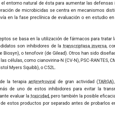
r el entorno natural de ésta para aumentar las defensas
eración de microbicidas se centra en mecanismos disti
vía en la fase preclínica de evaluación o en estudio 
tos se basa en la utilización de fármacos para tratar 
didatos son inhibidores de la
transcriptasa inversa
, c
e Biosyn), o tenofovir (de Gilead). Otros han sido diseña
n las células, como cianovirina-N (CV-N), PSC-RANTES, 
stol Myers Squibb), o C52L.
de la terapia
antirretroviral
de gran actividad (
TARGA
)
 más de uno de estos inhibidores para evitar la tran
ante evaluar la
toxicidad
, pero también la posible eficaci
o de estos productos por separado antes de probarlos 