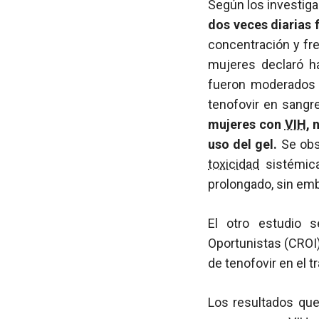
Según los investig
dos veces diarias 
concentración y fr
mujeres declaró h
fueron moderados (
tenofovir en sangr
mujeres con
VIH
, 
uso del gel.
Se obs
toxicidad
sistémica
prolongado, sin em
El otro estudio 
Oportunistas (CROI)
de tenofovir en el 
Los resultados que