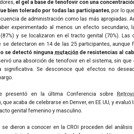
adores,
el gel a base de tenofovir con una concentración
fue bien tolerado por todas las participantes
, por lo q
ecuencia de administración como las más apropiadas. A
aber experimentado al menos un efecto secundario, l
87%) y se localizaron en el tracto genital (70%). Las
e se detectaron en 14 de las 25 participantes, aunque 
no se detectó ninguna
mutación
de resistencias al ca
ervó una absorción de tenofovir en el sistema, sin que
 significativa. Se desconoce qué efectos no desea
bargo.
se presentó en la última Conferencia sobre
Retrov
, que acaba de celebrarse en Denver, en EE UU, y evaluó
tracto genital femenino y masculino.
 se dieron a conocer en la CROI proceden del análisi