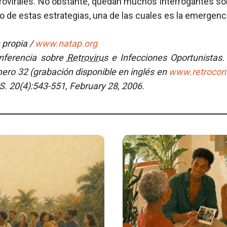
rovirales. No obstante, quedan muchos interrogantes sob
zo de estas estrategias, una de las cuales es la emergenc
 propia /
www.natap.org
onferencia sobre
Retrovirus
e Infecciones Oportunistas.
ero 32 (grabación disponible en inglés en
www.retrocon
DS. 20(4):543-551, February 28, 2006.