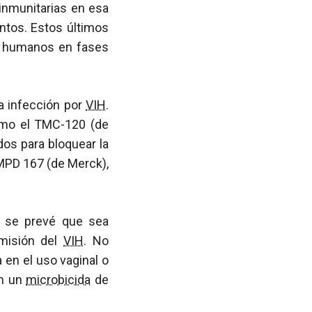
 inmunitarias en esa
ntos. Estos últimos
en humanos en fases
la infección por
VIH
.
omo el TMC-120 (de
dos para bloquear la
CMPD 167 (de Merck),
, se prevé que sea
smisión del
VIH
. No
a en el uso vaginal o
en un
microbicida
de