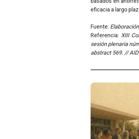
basados en antirret
eficacia a largo pla
Fuente:
Elaboración
Referencia:
XIII C
sesión plenaria núm
abstract 569. // AI