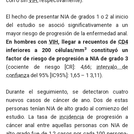
con o sin
VIH
, respectivamente).
El hecho de presentar NIA de grados 1 o 2 al inicio
del estudio se asoció significativamente a un
mayor riesgo de progresión de la enfermedad anal.
En hombres con
VIH
, llegar a recuentos de
CD4
3
inferiores a 200 células/mm
constituyó un
factor de riesgo de progresión a NIA de grado 3
(cociente de riesgo [CR]: 4,66;
intervalo de
confianza
del 95% [IC95%]: 1,65 – 1 3,11).
Durante el seguimiento, se detectaron cuatro
nuevos casos de cáncer de ano. Dos de estas
personas tenían NIA de alto grado al comienzo del
estudio. La tasa de
incidencia
de progresión a
cáncer anal entre aquellas personas con NIA de
alto grado fue de 1,2 casos por cada 100
persona-