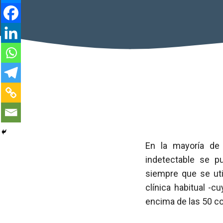
En la mayoría d
indetectable se pu
siempre que se uti
clínica habitual -c
encima de las 50 c