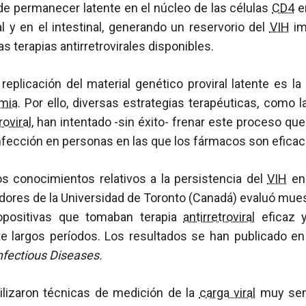
de permanecer latente en el núcleo de las células
CD4
e
al y en el intestinal, generando un reservorio del
VIH
im
as terapias antirretrovirales disponibles.
 replicación del material genético proviral latente es l
emia
. Por ello, diversas estrategias terapéuticas, como la
roviral
, han intentado -sin éxito- frenar este proceso que
infección en personas en las que los fármacos son eficac
os conocimientos relativos a la persistencia del
VIH
en 
adores de la Universidad de Toronto (Canadá) evaluó mue
opositivas que tomaban terapia
antirretroviral
eficaz 
te largos períodos. Los resultados se han publicado en 
nfectious Diseases.
tilizaron técnicas de medición de la
carga viral
muy sens