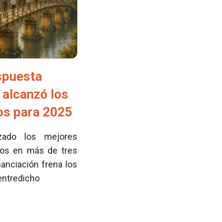
spuesta
 alcanzó los
tos para 2025
zado los mejores
cos en más de tres
nanciación frena los
 entredicho