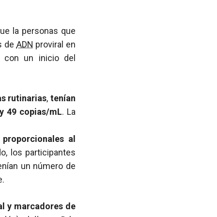
que la personas que
s de
ADN
proviral en
 con un inicio del
s rutinarias
,
tenían
 y 49 copias/mL
. La
proporcionales al
o, los participantes
tenían un número de
e.
al y marcadores de