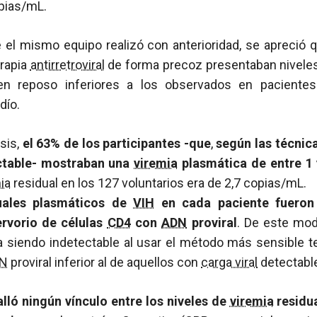
opias/mL.
 el mismo equipo realizó con anterioridad, se apreció 
erapia
antirretroviral
de forma precoz presentaban nivele
n reposo inferiores a los observados en pacientes
dío.
isis,
el 63% de los participantes -que
,
según las técnica
ectable- mostraban una
viremia
plasmática de entre 1
ia
residual en los 127 voluntarios era de 2,7 copias/mL.
duales plasmáticos de
VIH
en cada paciente fueron 
rvorio de células
CD4
con
ADN
proviral
. De este mod
 siendo indetectable al usar el método más sensible 
N
proviral inferior al de aquellos con
carga viral
detectabl
alló ningún vínculo entre los niveles de
viremia
residu