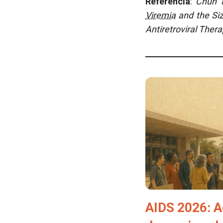
Referencia
:
Chun T
Viremia
and the Siz
Antiretroviral Ther
AIDS 2026: A