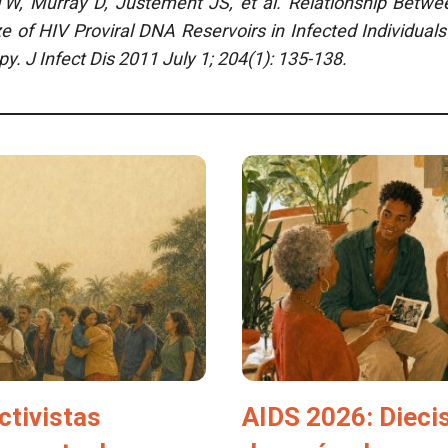
W, Murray D, Justement JS, et al. Relationship Betw
e of HIV Proviral DNA Reservoirs in Infected Individuals
apy.
J Infect Dis 2011 July 1;
204(1): 135-138.
ctivistas
AIDS 2026: Dieci