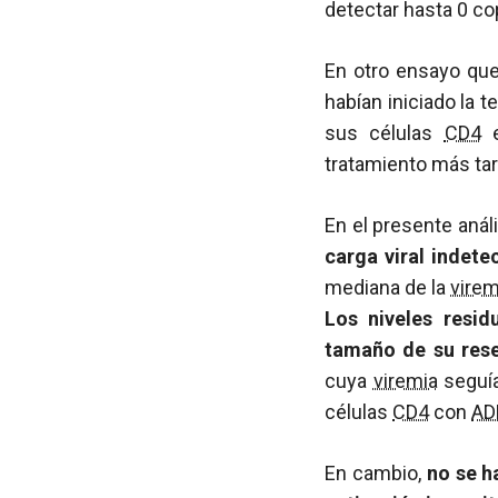
detectar hasta 0 c
En otro ensayo que
habían iniciado la t
sus células
CD4
e
tratamiento más tar
En el presente anál
carga viral indet
mediana de la
virem
Los niveles resi
tamaño de su rese
cuya
viremia
seguía
células
CD4
con
AD
En cambio,
no se h