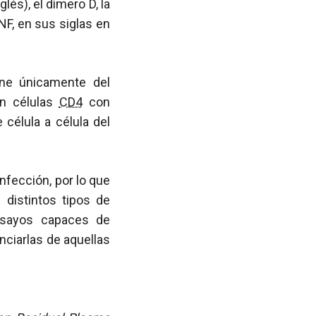
lés), el dímero D, la
F, en sus siglas en
ene únicamente del
en células
CD4
con
 célula a célula del
infección, por lo que
 distintos tipos de
ensayos capaces de
nciarlas de aquellas