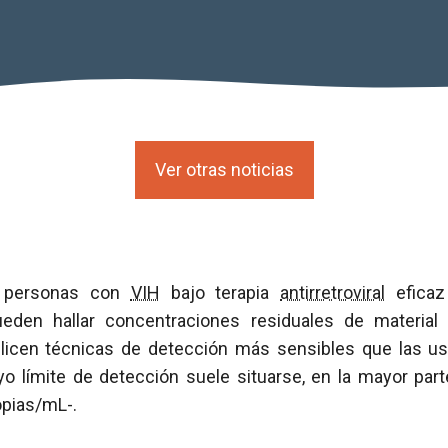
Ver otras noticias
e personas con
VIH
bajo terapia
antirretroviral
efica
eden hallar concentraciones residuales de material 
licen técnicas de detección más sensibles que las us
uyo límite de detección suele situarse, en la mayor par
opias/mL-.