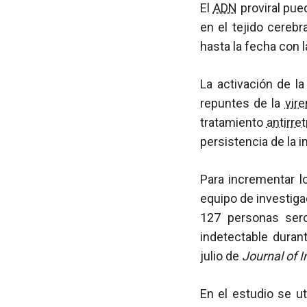
El
ADN
proviral pue
en el tejido cerebr
hasta la fecha con l
La activación de la
repuntes de la
vir
tratamiento
antirret
persistencia de la 
Para incrementar l
equipo de investig
127 personas ser
indetectable duran
julio de
Journal of I
En el estudio se u