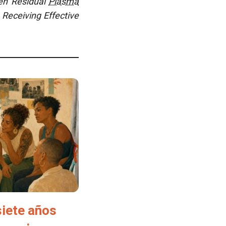
een Residual
Plasma
 Receiving Effective
siete años