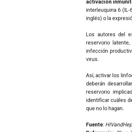
activación inmunit
interleuquina 6 (IL-
inglés) o la expresi
Los autores del e
reservorio latente
infección productiv
virus.
Así, activar los linf
deberán desarrolla
reservorio implic
identificar cuáles 
que no lo hagan.
Fuente
:
HIVandHepa