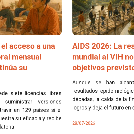
el acceso a una
AIDS 2026: La re
oral mensual
mundial al VIH no
tinúa su
objetivos previs
n
Aunque se han alcan
resultados epidemiológi
e siete licencias libres
décadas, la caída de la fi
 suministrar versiones
logros y deja el futuro en
travir en 129 países si el
tra su eficacia y recibe
28/07/2026
latoria