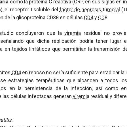
aria
como la proteína C reactiva (CRP, en sus siglas en ing
6), el receptor I soluble del
factor de necrosis tumoral
(TN
ón de la glicoproteína CD38 en células
CD4
y
CD8
.
studio concluyeron que la
viremia
residual no provi
, señalando que dicha replicación podría tener lugar 
a en tejidos linfáticos que permitirían la transmisión de
ocitos
CD4
en reposo no sería suficiente para erradicar la 
rse estrategias terapéuticas que alcancen a todos los
ados en la persistencia de la infección, así como 
de las células infectadas generan
viremia
residual y difere
titis.